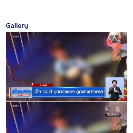
ขณะที่ตำรวจ ตรวจสอบทรัพย์สินในกระเป๋าเด็กชาย ก็พบ
ลำโพงบลูทูธ ข้าวของเครื่องใช้ส่วนตัว และซองพลาสติกใส
ลักษณะคล้ายซองแบ่งบรรจุยาเสพติด แต่ไม่พบสารเสพติด
Gallery
และระหว่างพูดคุย เจ้าตัวมีอาการคล้ายคนมึนเมาหรือ
หลอนยา เหงื่อออกมาก พูดจาวกวน จับใจความไม่ได้
ตำรวจจึงให้เจ้าหน้าที่กู้ภัยนำตัวส่งโรงพยาบาล รักษา
อาการบาดเจ็บ และจะเชิญตัวมาสอบปากคำอย่างละเอียด
อีกครั้ง พร้อมเร่งติดตามตัวผู้ก่อเหตุมาดำเนินคดี