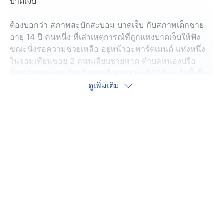
บาดเจ็บ
ต้องบอกว่า สภาพสะบักสะบอม บาดเจ็บ กับสภาพเด็กชาย
อายุ 14 ปี คนหนึ่ง ที่เล่าเหตุการณ์ที่ถูกแทงบาดเจ็บให้ฟัง
ขณะนั่งรอความช่วยเหลือ อยู่หน้าอะพาร์ตเมนต์ แห่งหนึ่ง
ในจอมเทียนซอย 2 ถนนเลียบชายหาด ตำบลหนองปรือ
อำเภอบางละมุง จังหวัดชลบุรี ช่วงก่อน 04.00 น. วันนี้ ซึ่ง
เจ้าหน้าที่กู้ภัยสว่างบริบูรณ์ธรรมสถานเมืองพัทยา พร้อม
ดูเพิ่มเติม
ตำรวจ สภ.เมืองพัทยา ไปตรวจสอบและช่วยเหลือ ก็พบว่า ที่
แขนซ้ายและขวา มีบาดแผลถูกแทงเลือดไหลมาก จึงรีบ
ปฐมพยาบาลเบื้องต้น ก่อนนำส่งโรงพยาบาล
ชาวบ้าน ให้ข้อมูลว่า ก่อนเกิดเหตุ เด็กชายคนนี้ ขึ้นไปยัง
ห้องพักชั้น 4 ในอะพาร์ตเมนต์ เพื่อทวงลำโพงบลูทูธและเสื้อ
กันหนาว จากนายแบงค์ อายุ 35-40 ปี เจ้าของห้องคนหนึ่ง
แต่ใช้วิธีงัดห้องเข้าไป ทำให้มีปากเสียงกับนายแบงค์ ก่อน
นายแบงค์ ใช้อาวุธมีดแทงเด็กชายคนนี้ จนได้รับบาดเจ็บ
แล้วหลบหนี