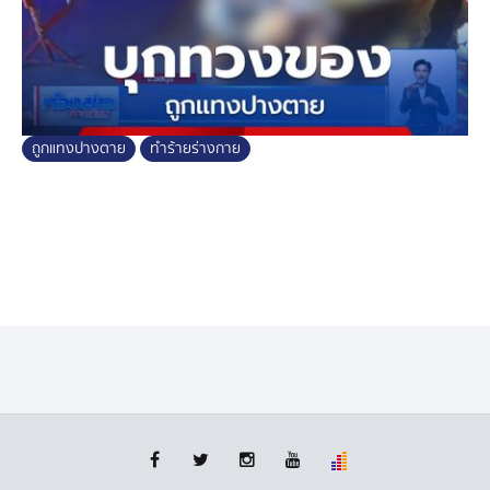
ถูกแทงปางตาย
ทำร้ายร่างกาย