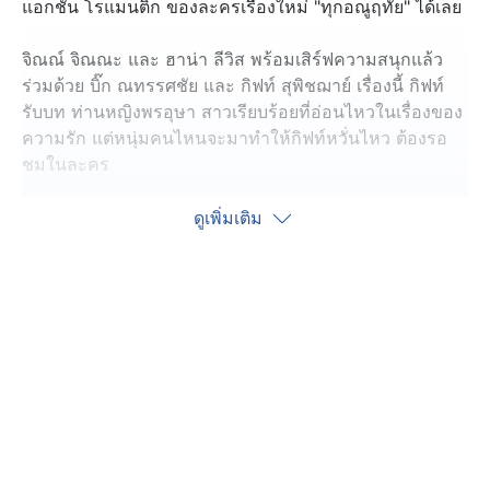
แอกชัน โรแมนติก ของละครเรื่องใหม่ "ทุกอณูฤทัย" ได้เลย
จิณณ์ จิณณะ และ ฮาน่า ลีวิส พร้อมเสิร์ฟความสนุกแล้ว
ร่วมด้วย บิ๊ก ณทรรศชัย และ กิฟท์ สุพิชฌาย์ เรื่องนี้ กิฟท์
รับบท ท่านหญิงพรอุษา สาวเรียบร้อยที่อ่อนไหวในเรื่องของ
ความรัก แต่หนุ่มคนไหนจะมาทำให้กิฟท์หวั่นไหว ต้องรอ
ชมในละคร
กิฟท์ บอกเบื้องหลังมีแต่ความแฮปปี้ เพราะได้รับบทเป็นน้อง
ดูเพิ่มเติม
สาวของ เวลล์ ดิษย์กรณ์ ซึ่งเป็นพี่ชายที่แสนดี ทั้งในจอและ
นอกจอเลย
แฟน ๆ รอชมความสนุกของละคร "ทุกอณูฤทัย" ตอนแรก
วันจันทร์ที่ 8 ตุลาคมนี้ เวลา 20.30 น. ทางช่อง 7HD กด
35