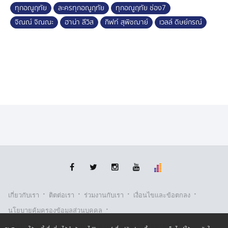
ทุกอณูฤทัย
ละครทุกอณูฤทัย
ทุกอณูฤทัย ช่อง7
จิณณ์ จิณณะ
ฮาน่า ลีวิส
กิฟท์ สุพิชฌาย์
เวลล์ ดิษย์กรณ์
·
·
·
·
เกี่ยวกับเรา
ติตต่อเรา
ร่วมงานกับเรา
เงื่อนไขและข้อตกลง
·
นโยบายคุ้มครองข้อมูลส่วนบุคคล
·
·
นโยบายคุ้มครองข้อมูลส่วนบุคคล (ออนไลน์)
นโยบายคุกกี้