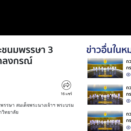
ระชนมพรรษา 3
ข่าวอื่นใน
ฬาลงกรณ์
ถว
กร
ถว
กร
16
แชร์
มพรรษา สมเด็จพระนางเจ้าฯ พระบรม
าวิทยาลัย
ถว
กร