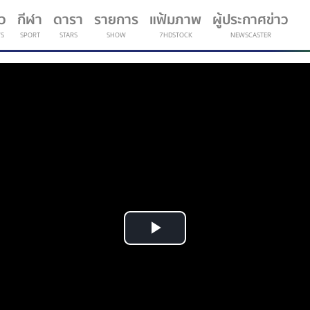
าว
กีฬา
ดารา
รายการ
แฟ้มภาพ
ผู้ประกาศข่าว
S
SPORT
STARS
SHOW
7HDSTOCK
NEWSCASTER
(current)
Play
Video