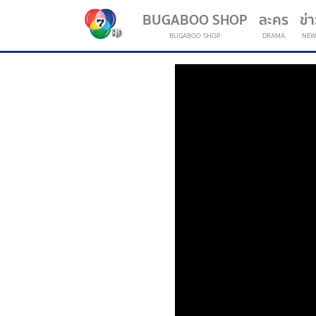
BUGABOO SHOP
ละคร
ข่
BUGABOO SHOP
DRAMA
NEW