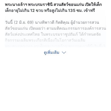
พระนางเจ้าฯ พระบรมราชินี สวนสัตว์ขอนแก่น เปิดให้เด็ก
เด็กอายุไม่เกิน 12 ขวบ หรือสูงไม่เกิน 135 ซม. เข้าฟรี
วันนี้ (2 มิ.ย. 69) นางทิพาวดี กิตติคุณ ผู้อำนวยการสวน
สัตว์ขอนแก่น เปิดเผยว่า ตามมติคณะกรรมการองค์การสวน
สัตว์แห่งประเทศไทย ในพระบรมราชูปถัมภ์ ได้กำหนดจัด
กิจกรรมเฉลิมพระเกียรติเนื่องในโอกาสวันเฉลิม
พระชนมพรรษา สมเด็จพระนางเจ้าฯ พระบรมราชินี วันที่ 3
มิ.ย. 69 โดยเปิดให้เด็กอายุไม่เกิน 12 ขวบ หรือมีส่วนสูงไม่
ดูเพิ่มเติม
เกิน 135 เซนติเมตร เข้าชมสวนสัตว์ฟรี เฉพาะค่าบัตรผ่าน
ประตู เพื่อเปิดโอกาสให้เด็กและเยาวชนได้เรียนรู้ธรรมชาติ
สัตว์ป่า และใช้เวลาร่วมกับครอบครัวในวันสำคัญของพระ
ราชวงศ์ โดยมีสวนสัตว์ในสังกัดองค์การสวนสัตว์แห่ง
ประเทศไทย จำนวน 6 แห่ง และ 1 โครงการ ได้แก่ สวนสัตว์
เชียงใหม่ สวนสัตว์สงขลา สวนสัตว์เปิดเขาเขียว สวนสัตว์
นครราชสีมา สวนสัตว์อุบลราชธานี สวนสัตว์ขอนแก่น และ
โครงการคชอาณาจักร จ.สุรินทร์