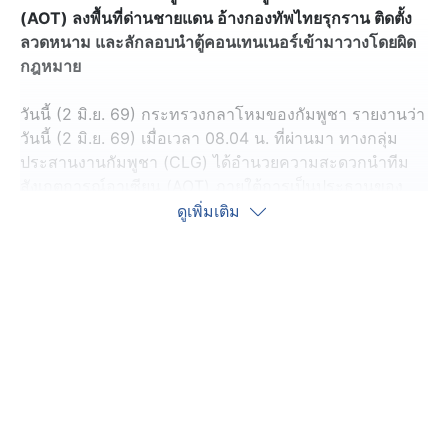
(AOT) ลงพื้นที่ด่านชายแดน อ้างกองทัพไทยรุกราน ติดตั้ง
ลวดหนาม และลักลอบนำตู้คอนเทนเนอร์เข้ามาวางโดยผิด
กฎหมาย
วันนี้ (2 มิ.ย. 69) กระทรวงกลาโหมของกัมพูชา รายงานว่า
วันนี้ (2 มิ.ย. 69) เมื่อเวลา 08.04 น. ที่ผ่านมา ทางกลุ่ม
ประสานงานกัมพูชา (CLG) ได้อำนวยความสะดวกนำทีม
สังเกตการณ์อาเซียน (AOT) ภายใต้การเป็นประธานของ
ฟิลิปปินส์ ลงพื้นที่สังเกต ตรวจสอบ และรายงานสถานการณ์
ดูเพิ่มเติม
ชายแดน ณ ด่านตรวจคนเข้าเมืองอันเส จ.พระวิหาร (ด่าน
ช่องอานม้า จ.อุบลราชธานี) โดยอ้างว่าพื้นที่ดังกล่าวถูก
กองทัพไทยรุกราน ติดตั้งลวดหนาม และลักลอบนำตู้
คอนเทนเนอร์เข้ามาวางโดยผิดกฎหมาย ซึ่งการกระทำเหล่า
นี้ขัดขวางไม่ให้ครอบครัวชาวกัมพูชาจำนวนมากกลับเข้า
บ้านของตนเองได้
โดยเน้นย้ำถึงความจำเป็นอย่างยิ่งที่คณะกรรมการเขตแดน
ร่วม กัมพูชา-ไทย (JBC) จะต้องเริ่มดำเนินการปักปัน