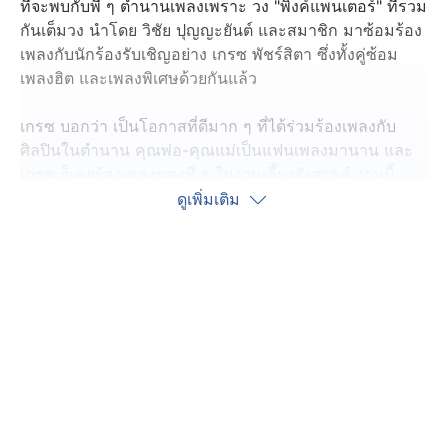
ที่จะพบกับพี่ ๆ ตำนานเพลงเพราะ วง "พิ้งค์แพนเตอร์" ที่รวม
กันเต็มวง นำโดย วิชัย ปุญญะยันต์ และสมาชิก มาซ้อมร้อง
เพลงกับนักร้องรับเชิญอย่าง เกรซ พัชร์สิตา ซึ่งทั้งคู่ซ้อม
เพลงฮิต และเพลงพิเศษด้วยกันแล้ว
เกรซ บอกว่า เป็นโอกาสที่ดีมาก ๆ ที่ได้ร่วมร้องเพลงกับ
ศิลปินในตำนาน คุณพ่อ-คุณแม่เป็นแฟนเพลงมานาน และ
เกรซ ก็เคยร้องเพลงของพี่ ๆ ในงานเลี้ยงสังสรรค์ งานนี้
เกรซ ตั้งใจมาก ส่วนพี่ ๆ วงพิ้งค์แพนเตอร์ ก็รู้สึกดีใจที่ได้คัม
ดูเพิ่มเติม
แบ็ก 7 สีคอนเสิร์ตเฟสติวัล ในรอบ 40 กว่าปี งานนี้แฟน ๆ
เต็มอิ่ม และรอเซอร์ไพรส์ได้เลย
เตรียมตัวได้เลย พ่อ ๆ แม่ ๆ แฟนเพลง พิ้งค์แพนเตอร์ พบกัน
วันเสาร์ที่ 13 มิถุนายนนี้ เวลา 15.30 น. เป็นต้นไป ที่
ศูนย์การค้าพาราไดซ์ พาร์ค งานนี้ฟรี ไม่มีค่าใช้จ่าย หรือ
ชมสดผ่านทางช่อง 7HD แบบคมชัดได้เลย