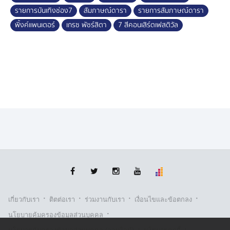
รายการบันเทิงช่อง7
สัมภาษณ์ดารา
รายการสัมภาษณ์ดารา
พิ้งค์แพนเตอร์
เกรซ พัชร์สิตา
7 สีคอนเสิร์ตเฟสติวัล
·
·
·
·
เกี่ยวกับเรา
ติตต่อเรา
ร่วมงานกับเรา
เงื่อนไขและข้อตกลง
·
นโยบายคุ้มครองข้อมูลส่วนบุคคล
·
·