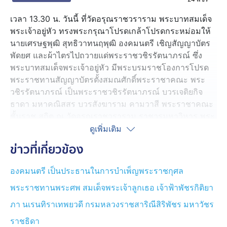
เวลา 13.30 น. วันนี้ ที่วัดอรุณราชวราราม พระบาทสมเด็จ
พระเจ้าอยู่หัว ทรงพระกรุณาโปรดเกล้าโปรดกระหม่อมให้
นายเศรษฐพุฒิ สุทธิวาทนฤพุฒิ องคมนตรี เชิญสัญญาบัตร
พัดยศ และผ้าไตรไปถวายแด่พระราชวชิรรัตนาภรณ์ ซึ่ง
พระบาทสมเด็จพระเจ้าอยู่หัว มีพระบรมราชโองการโปรด
พระราชทานสัญญาบัตรตั้งสมณศักดิ์พระราชาคณะ พระ
วชิรรัตนาภรณ์ เป็นพระราชวชิรรัตนาภรณ์ บวรเจติยกิจ
ธาดา มหาคณิสสร บวรสังฆาราม คามวาสี พระราชาคณะ
ชั้นราช สถิต ณ วัดอรุณราชวราราม ราชวรมหาวิหาร พระ
อารามหลวง กรุงเทพมหานคร มีฐานานุศักดิ์ตั้งฐานานุกรม
ดูเพิ่มเติม
ได้ 4 รูป คือ พระครูปลัด พระครูสังฆรักษ์ พระครูสมุห์ และ
ข่าวที่เกี่ยวข้อง
พระครูใบฎีกา
องคมนตรี เป็นประธานในการบำเพ็ญพระราชกุศล
พระราชวชิรรัตนาภรณ์ ปฏิบัติศาสนกิจเพื่อขับเคลื่อนภารกิจ
พระราชทานพระศพ สมเด็จพระเจ้าลูกเธอ เจ้าฟ้าพัชรกิติยา
ของคณะสงฆ์อันเป็นพันธกิจสำคัญของพระพุทธศาสนา เป็น
ผู้จัดทำโครงการวัดศูนย์กลางแห่งเมตตา เพื่อให้กำลังใจ
ภา นเรนทิราเทพยวดี กรมหลวงราชสาริณีสิริพัชร มหาวัชร
ชุมชน ช่วยเหลือผู้มีรายได้น้อย ส่งเสริมการศึกษาของพระ
ราชธิดา
ภิกษุและสามเณร มอบอุปกรณ์การแพทย์ และช่วยเหลือผู้สูง