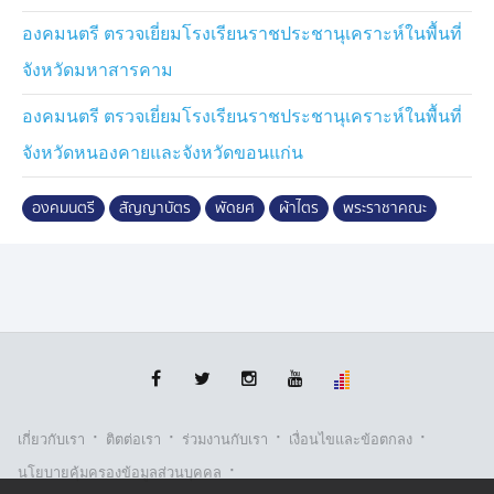
อายุที่ต้องการผู้ดูแลในชุมชน 12 แห่งในเขตบางกอกใหญ่
องคมนตรี ตรวจเยี่ยมโรงเรียนราชประชานุเคราะห์ในพื้นที่
และขยายไปสู่กลุ่มเปราะบางและผู้ป่วยติดเตียงในชุมชนอีก
จังหวัดมหาสารคาม
140 คน ทั้งยังดำเนินโครงการจิตอาสาเรารักษ์พระปรางค์
รวมจิตอาสาทำดีด้วยใจถวายพ่อแห่งแผ่นดิน รวมทั้งสนอง
องคมนตรี ตรวจเยี่ยมโรงเรียนราชประชานุเคราะห์ในพื้นที่
งานคณะสงฆ์ด้านการอนุรักษ์โบราณสถานวัดอรุณ
จังหวัดหนองคายและจังหวัดขอนแก่น
ราชวราราม เพื่อผลักดันพระปรางค์วัดอรุณฯ สู่การเป็น
มรดกโลก ปัจจุบัน ดำรงตำแหน่งผู้ช่วยเจ้าอาวาสวัดอรุณ
ราชวราราม
องคมนตรี
สัญญาบัตร
พัดยศ
ผ้าไตร
พระราชาคณะ
ที่วัดนามะตูม อำเภอพนัสนิคม จังหวัดชลบุรี พระบาทสมเด็จ
พระเจ้าอยู่หัว ทรงพระกรุณาโปรดเกล้าโปรดกระหม่อมให้
นายอำพน กิตติอำพน องคมนตรี เชิญสัญญาบัตร พัดยศ
และผ้าไตร ไปถวายแด่ "พระภาวนาวชิรวัตร" ซึ่งพระบาท
สมเด็จพระเจ้าอยู่หัว มีพระบรมราชโองการโปรด
พระราชทานสัญญาบัตรตั้งสมณศักดิ์ "พระครูวิจิตรธรรม
รัตน์" เป็นพระราชาคณะชั้นสามัญ ฝ่ายวิปัสสนาธุระ มีนาม
·
·
·
·
เกี่ยวกับเรา
ติตต่อเรา
ร่วมงานกับเรา
เงื่อนไขและข้อตกลง
ว่า "พระภาวนาวชิรวัตร" ตั้งแต่วันที่ 14 พฤษภาคม 2569
·
นโยบายคุ้มครองข้อมูลส่วนบุคคล