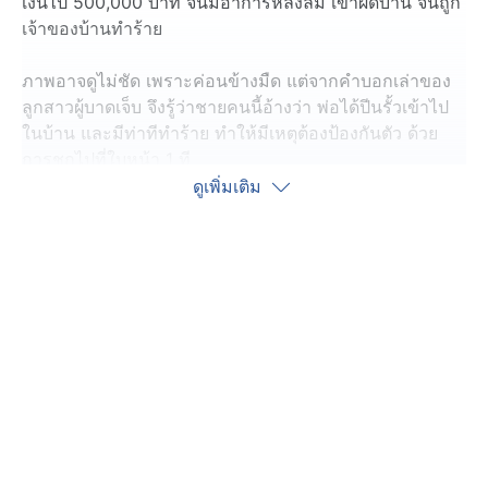
เงินไป 500,000 บาท จนมีอาการหลงลืม เข้าผิดบ้าน จนถูก
เจ้าของบ้านทำร้าย
ภาพอาจดูไม่ชัด เพราะค่อนข้างมืด แต่จากคำบอกเล่าของ
ลูกสาวผู้บาดเจ็บ จึงรู้ว่าชายคนนี้อ้างว่า พ่อได้ปีนรั้วเข้าไป
ในบ้าน และมีท่าทีทำร้าย ทำให้มีเหตุต้องป้องกันตัว ด้วย
การชกไปที่ใบหน้า 1 ที
ดูเพิ่มเติม
เธอรีบพาพ่อที่มีอาการบาดเจ็บ เข้ารับการรักษาจากแพทย์
แต่พบว่าพ่อมีเลือดคั่งในสมอง กระดูกหน้าแตก จมูกหัก คิด
ว่าไม่น่าใช่แค่การป้องกันตัวอย่างเดียวแล้ว จึงไปรวบรวม
ภาพวงจรปิดมาไล่ดู
ช่วงประมาณ 20.30 น.วันที่ 26 พฤษภาคมที่ผ่านมา ชาย
สวมเสื้อสีแดง ยืนเกาะประตูรั้วบ้าน และเดินกลับเข้าไป ส่วน
พ่อของเธอมีอาการหลงลืม เข้าใจว่าเป็นบ้านตัวเอง จึงไปยืน
เขย่าลูกกรง ก่อนที่จะนึกขึ้นได้ว่าไม่ใช่บ้านตัวเอง จึงเดิน
กลับ