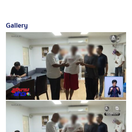
ต่อเนื่องกัน ก็เป็นเหตุการณ์ที่ 2 มี 2 คน ตามไปทำร้ายพ่อ
ของเธอ ก่อนจะถึงบ้านอีกไม่กี่ก้าว พร้อม ๆ กับมีกลุ่มเพื่อน
ของผู้ก่อเหตุ ประมาณ 20 คน ตามมามุงดูเหตุการณ์
Gallery
ลูกสาว ยังเล่าเรื่องของพ่อให้ฟังด้วยว่า เหตุที่พ่อมีอาการ
หลงลืม เพราะได้รับความกระทบกระเทือนทางจิตใจอย่าง
รุนแรง หลังถูกแก๊งคอลเซนเตอร์หลอกโอนเงินไปกว่า
500,000 บาท ตอนนี้อยู่ระหว่างการพักฟื้นอาการ และ
บำบัดสภาพจิตใจมาได้ 6 เดือนแล้ว ขณะที่คนเป็นพ่อเอง ก็
พยายามพูดถึงเรื่องที่เกิดขึ้นเช่นกัน
เรื่องนี้ เพจฯ สายไหมต้องรอด ได้ช่วยประสานไปทางตำรวจ
สภ.ธัญบุรี ซึ่งก็รับปากว่าจะให้ความเป็นธรรมกับคดีนี้