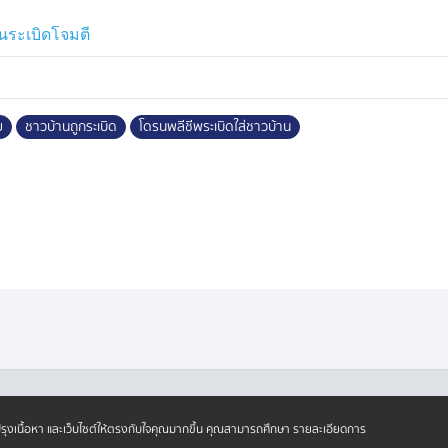
้ปิดกั้นสถานที่เกิดเหตุเป็นพื้นที่
จังหวัดตาก เข้าไปตรวจที่เกิดเหตุอย่าง
นระเบิดโจมตี
่แนวชายแดน หากพบวัตถุต้องสงสัยทุก
มไปตรวจสอบเองอย่างเด็ดขาด และขอให้
ย
ชาวบ้านถูกระเบิด
โดรนพลีชีพระเบิดใส่ชาวบ้าน
·
·
ครองข้อมูลส่วนบุคคล
นโยบายคุ้มครองข้อมูลส่วนบุคคล (ออนไลน์)
นโยบายคุ
ปรับปรุงเนื้อหา และเว็บไซต์ให้ตรงกับใจคุณมากขึ้น คุณสามารถศึกษา รายละเอียดการ