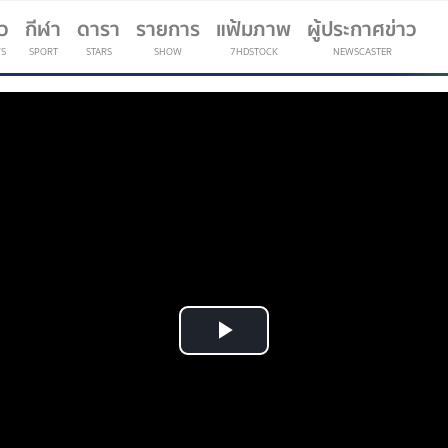
าว
กีฬา
ดารา
รายการ
แฟ้มภาพ
ผู้ประกาศข่าว
S
SPORT
STARS
SHOW
7HDSTOCK
NEWSCASTER
(current)
Play
Video