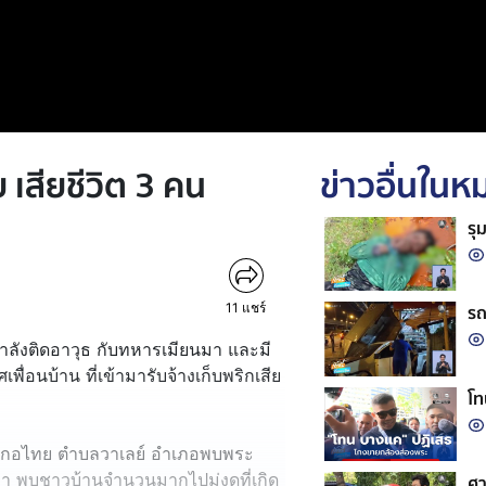
 เสียชีวิต 3 คน
ข่าวอื่นใน
รุ
11
แชร์
รถ
กำลังติดอาวุธ กับทหารเมียนมา และมี
่อนบ้าน ที่เข้ามารับจ้างเก็บพริกเสีย
โท
บ้านมอเกอไทย ตำบลวาเลย์ อำเภอพบพระ
า พบชาวบ้านจำนวนมากไปมุ่งดูที่เกิด
ศา