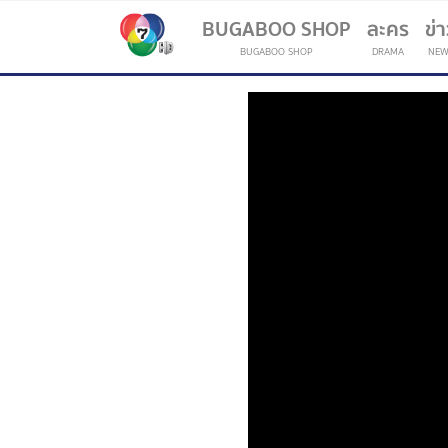
BUGABOO SHOP
ละคร
ข่
BUGABOO SHOP
DRAMA
NEW