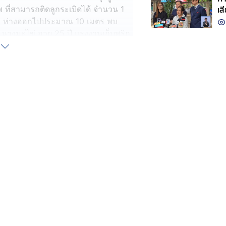
เส
พ ที่สามารถติดลูกระเบิดได้ จำนวน 1
ัก ห่างออกไปประมาณ 10 เมตร พบ
 นางมะไข่ อายุ 25 ปี แรงงานเก็บพริก
นายตู่ยะ อายุ 27 ปี สามีของนางมะไข่
อยู่ โดยทั้งสองถูกสะเก็ดระเบิดตาม
ตัวส่งโรงพยาบาล
น 2 คน คือ นายชีโต อายุ 31 ปี และ
ัญชาติเมียนมา บาดเจ็บอาการสาหัส
่สอด
มแรงงานประเทศเพื่อนบ้าน ได้เข้าไป
้นฝั่งประเทศเมียนมา มีการสู้รบกัน
ข้ามแนวชายแดนมาฝั่งไทย แล้วพุ่งชน
ทราบขนาดที่ติดมาหลุดตกกลางไร่พริก
ระเบิดขึ้น จนมีผู้บาดเจ็บและเสียชีวิต