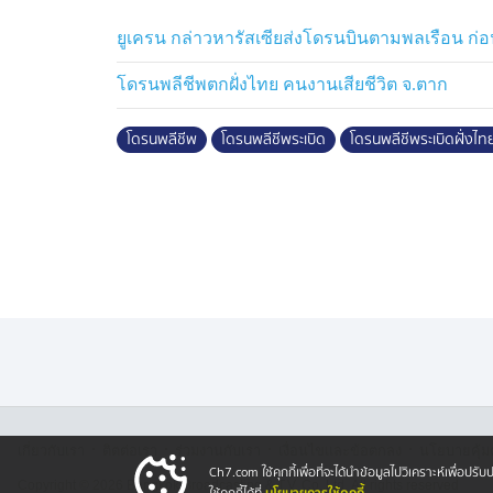
ล่าสุดเจ้าหน้าที่ตำรวจ สภ.พบพระ จังหวัดตาก ได
อันตราย เพื่อให้ตำรวจกองพิสูจน์หลักฐานภูธร
ยูเครน กล่าวหารัสเซียส่งโดรนบินตามพลเรือน ก่อ
ละเอียด พร้อมแจ้งเตือนให้ชาวบ้านในพื้นที
ชนิด ห้ามเคลื่อนย้าย ห้ามเข้าใกล้ และห้า
โดรนพลีชีพตกฝั่งไทย คนงานเสียชีวิต จ.ตาก
รีบเจ้าหน้าที่ให้เข้าไปตรวจสอบอย่างเร่งด่วน
โดรนพลีชีพ
โดรนพลีชีพระเบิด
โดรนพลีชีพระเบิดฝั่งไท
·
·
·
·
เกี่ยวกับเรา
ติตต่อเรา
ร่วมงานกับเรา
เงื่อนไขและข้อตกลง
นโยบายคุ้ม
Ch7.com ใช้คุกกี้เพื่อที่จะได้นำข้อมูลไปวิเคราะห์เพื่อ
Copyright © 2026 Bangkok Broadcasting & T.V. Co.,Ltd.
All rights reserved