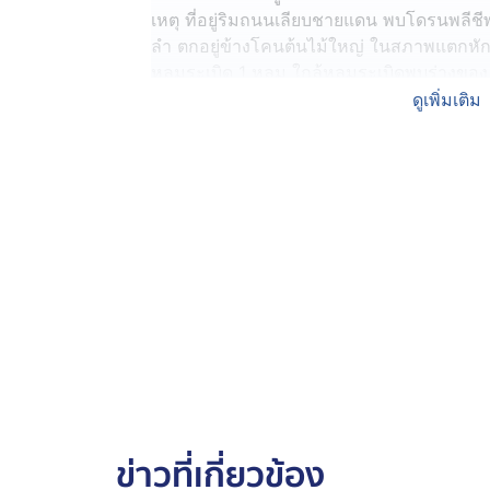
เหตุ ที่อยู่ริมถนนเลียบชายแดน พบโดรนพลีชี
ลำ ตกอยู่ข้างโคนต้นไม้ใหญ่ ในสภาพแตกห
หลุมระเบิด 1 หลุม ใกล้หลุมระเบิดพบร่างของ
สัญชาติเมียนมา เสียชีวิต ข้างกันพบร่างของ 
ดูเพิ่มเติม
และเด็กชายกะลา อายุ 11 ปี บุตรชาย เสียชีวิต
ร่างกายหลายแห่ง และเสียชีวิตระหว่างถูกนำ
นอกจากนี้ยังพบผู้ได้รับบาดเจ็บสาหัสอีกจำนว
นางมะหน่าย อายุ 30 ปี ทั้งสองเป็นแรงงานส
ถูกลำเลียงส่งตัวไปห้องฉุกเฉินโรงพยาบาลแม
เบื้องต้นทราบว่า เมื่อช่วงเช้าที่ผ่านมา กลุ่
ทำงานเก็บพริกสดภายในไร่พริกดังกล่าว ขณะนั
อย่างหนัก และโดรนพลีชีพลำดังกล่าว ได้บิน
ใส่ต้นไม้ขนาดใหญ่จนตก ทำให้ลูกระเบิดไม่
จากนั้น ขณะที่คนงานกำลังเก็บพริก จึงเกิดการ
ดังกล่าว
ข่าวที่เกี่ยวข้อง