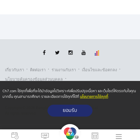
สำหรับการใช้ชีวิตประจำวันช่วงนี้ นายทักษิณอยู่กับหลาน ๆ
ใช่หรือไม่ นางสาวพินทองทา กล่าวว่าคุณพ่ออยู่บ้าน ช่วงนี้
เงียบสงบดี แต่หลานเข้าไปหาหนาแน่น ก่อนจะย้ำว่า บอกได้
เลยว่าหนาแน่น 7 คน
·
·
·
·
เกี่ยวกับเรา
ติตต่อเรา
ร่วมงานกับเรา
เงื่อนไขและข้อตกลง
·
นโยบายคุ้มครองข้อมูลส่วนบุคคล
·
·
นโยบายคุ้มครองข้อมูลส่วนบุคคล (ออนไลน์)
นโยบายคุกกี้
Ch7.com ใช้คุกกี้เพื่อที่จะได้นำข้อมูลไปวิเคราะห์เพื่อปรับปรุงเนื้อหา และเว็บไซต์ให้ตรงกับใจคุณ
นโยบายการใช้คุกกี้
มากขึ้น คุณสามารถศึกษา รายละเอียดการใช้คุกกี้ได้ที่
รับเรื่องร้องเรียน
Copyright © 2026 Bangkok Broadcasting & T.V. Co.,Ltd.
ยอมรับ
All rights reserved