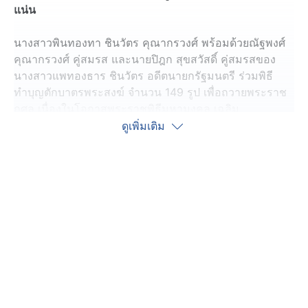
แน่น
นางสาวพินทองทา ชินวัตร คุณากรวงศ์ พร้อมด้วยณัฐพงศ์
คุณากรวงศ์ คู่สมรส และนายปิฎก สุขสวัสดิ์ คู่สมรสของ
นางสาวแพทองธาร ชินวัตร อดีตนายกรัฐมนตรี ร่วมพิธี
ทำบุญตักบาตรพระสงฆ์ จำนวน 149 รูป เพื่อถวายพระราช
กุศล เนื่องในโอกาสพระราชพิธีมหามงคล เฉลิม
พระชนมพรรษา 4 รอบ สมเด็จพระนางเจ้าฯ พระบรมราชินี
ดูเพิ่มเติม
3 มิถุนายน 2569 บริเวณท้องสนามหลวง
โดยนางสาวพินทองทา กล่าวด้วยความตื้นตันและมีน้ำตา
คลอ หลังนายทักษิณ ชินวัตร อดีตนายกรัฐมนตรี ได้รับ
พระราชทานอภัยโทษ พ้นโทษในครั้งนี้ ว่ารู้สึกดีใจกับคุณ
พ่อ ดีใจกับครอบครัวของเราและครอบครัวอื่น ๆ ที่ได้รับ
พระราชทานอภัยโทษ ซึ่งภายในครอบครัวก็มีการพูดคุยกัน
แต่ก็ไม่ได้คุยอะไรกันมาก แค่พูดคุยกันว่าดีใจกับครอบครัว
ของเรา
ส่วนหลังจากนี้จะมีการนัดกันภายในครอบครัวเพื่อไปพัก