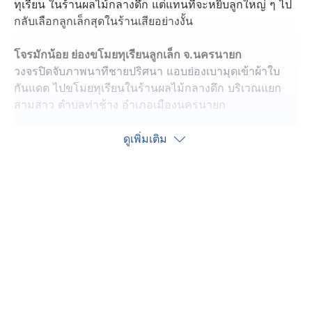
ทุเรียน ในร้านผลไม้กลางดึก แต่แทนที่จะหยิบลูกใหญ่ ๆ ไป
กลับเลือกลูกเล็กสุดในร้านเสียอย่างงั้น
โจรมักน้อย ย่องขโมยทุเรียนลูกเล็ก จ.นครนายก
วงจรปิดจับภาพนาทีชายปริศนา แอบย่องเบามุดเข้าผ้าใบ
กันแดด ไปขโมยทุเรียนในร้านผลไม้กลางดึก บริเวณแยก
สามสาว ตำบลท่าช้าง อำเภอเมืองนครนายก
ในคลิปจะเห็นผู้ก่อเหตุยืนจ้อง ๆ มอง ๆ ที่แผงทุเรียนอยู่พัก
ดูเพิ่มเติม
หนึ่ง ก่อนตัดสินใจขโมยทุเรียนลูกที่เล็กสุดในร้านไป ทั้งที่
ทุเรียนลูกใหญ่ ๆ โต ๆ ก็วางล่อตาล่อใจอยู่ตรงหน้าแท้ ๆ
ทีมข่าวลงพื้นที่ไปจุดเกิดเหตุ สอบถามเจ้าของร้านผลไม้
บอกว่า หลังเกิดเหตุ ช่วงเช้ามาเปิดร้านขายของ เห็นทุเรียน
ที่วางเรียงไว้หล่นมากองกับพื้น ด้วยความสงสัย เลยไปเปิดดู
วงจรปิด ก็เจอชายปริศนาเข้ามาก่อเหตุตามคลิป
แต่ที่น่าสงสัยคือ ทุเรียนที่เอาไปมีน้ำหนักแค่ 2 กิโลกรัมกว่า
เท่านั้น ทั้งที่ในร้านยังมีทุเรียนที่น้ำหนัก 7-8 กิโล ราคา