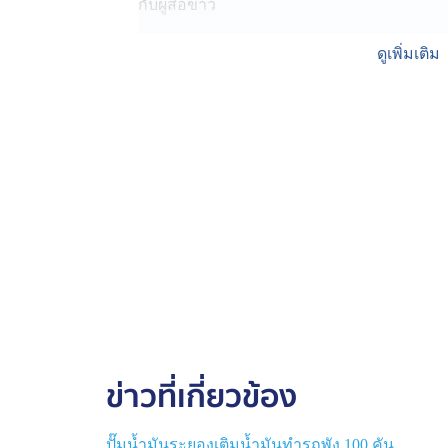
กับผู้สื่อข่าว
แต่ยอมรับว่า เกิดข้อผิดพลาดจากการขนส่ง โ
ดูเพิ่มเติม
กับแก๊สโซฮอล์ 95 ทำให้รถมีปัญหา ทางปั๊มฯ 
ทั้งหมด
เมื่อคืนก็ระดมช่างซ่อมรถ มาถ่ายน้ำมัน และล
ใช้งานได้ตามปกติ
ส่วนผู้เสียหาย ก็ไม่พอใจ เพราะต้องเสียเวลา
ทำงานกะกลางคืน บางคนเพิ่งซื้อรถมาใหม่ กั
เรียกร้องให้ปั๊มฯ เยียวยาให้เหมาะสม
ล่าสุดเช้าวันนี้ ที่ปั๊มน้ำมันดังกล่าว พบรถบ
อยู่ในปั๊ม ซึ่งผู้บริหารปั๊มสั่งปิดหัวจ่ายน้ำม
ความผิดพลาด
ข่าวที่เกี่ยวข้อง
ขณะที่เจ้าของรถคันหนึ่ง บอกว่า ตนเติมน้ำม
ตลาด และกลับมาจอดที่บ้านอยู่ติดกับปั๊มน้ำม
ปั๊มน้ำมันระยองเติมน้ำมันทำรถพัง 100 คัน