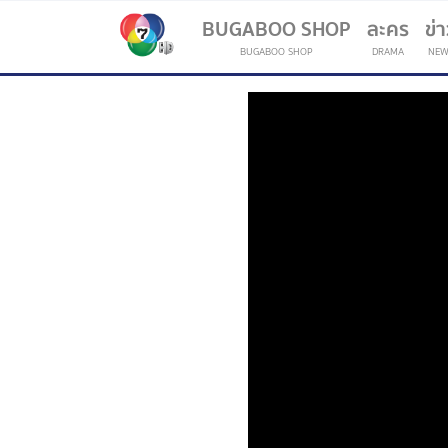
BUGABOO SHOP
ละคร
ข่
BUGABOO SHOP
DRAMA
NEW