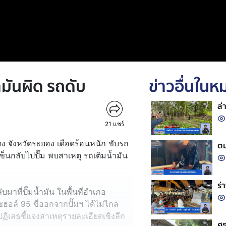
ำมันผิด รถดับ
ข่าวอื่นใน
ล่
21
แชร์
ง จังหวัดระยอง เดือดร้อนหนัก ขับรถ
ตม
เข็นกลับไปปั๊ม พบสาเหตุ รถเติมน้ำมัน
ร่
มาที่ปั๊มน้ำมัน ในพื้นที่อำเภอ
ฮอล์ 95 ขี่ออกจากปั๊มฯ ได้ไม่ไกล
ปฏิเสธชี้แจงสาเหตุรายละเอียดเชิงลึก
ศธ