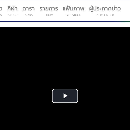
าว
กีฬา
ดารา
รายการ
แฟ้มภาพ
ผู้ประกาศข่าว
S
SPORT
STARS
SHOW
7HDSTOCK
NEWSCASTER
(current)
Play
Video