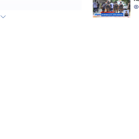
หลดน้ำมันลงถัง นำน้ำมันดีเซล ไปผสม
จะรับผิดชอบต่อความเสียหายที่เกิดขึ้น
้างหัวฉีดให้รถทุกคัน เพื่อนำรถกลับไป
 ต่อคิวซ่อมรถ บางคนต้องรีบเดินทางไป
งวลว่า เครื่องยนต์อาจมีปัญหา และ
รรทุกน้ำมันของบริษัทขนส่งแห่งหนึ่งจอด
ันแก๊สโซฮอล์ 95 ที่มีปัญหา เพื่อตรวจสอบ
ันแก๊สโซฮอล์ 95 จากนั้นก็ขับรถไป
ัน ช่วงแรกก็เห็นรถจักรยานยนต์เข็น