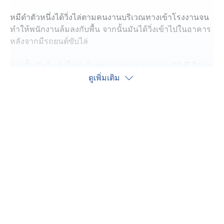
หมีดำตัวหนึ่งได้วิ่งไล่ตามคนงานบริเวณทางเข้าโรงงานจน
ทำให้พนักงานล้มลงกับพื้น จากนั้นมันได้วิ่งเข้าไปในอาคาร
หลังจากมีรถยนต์ขับไล่
จากนั้นมันวิ่งเข้าไปทำร้ายคนงานชาย อายุราว 60 ปี อีกคน
หนึ่งที่ทำงานในโรงงานเดียวกันนี้ จนได้รับบาดเจ็บ และ
ดูเพิ่มเติม
ทำร้ายหญิงชรา อายุราว 80 ปี ที่อยู่ในชุมชนใกล้เคียง หลัง
จากนั้นมันได้วิ่งไปยังโรงงานอีกแห่งหนึ่งและเข้าทำร้าย
พนักงาน จากเหตุการณ์นี้มีผู้ได้รับบาดเจ็บรวมทั้งสิ้น 4 คน
ตำรวจท้องที่ได้ประกาศภาวะฉุกเฉิน เนื่องจากยังเชื่อว่า หมี
ตัวดังกล่าวยังคงอยู่ในโรงงาน เพื่อให้สามารถยิงหมีตัวนั้น
ได้ และมีการประกาศ ปิดโรงเรียนประถมและมัธยมต้นใน
บริเวณใกล้เคียง และโรงงานได้ระงับการดำเนินงาน
ชั่วคราว
ทั้งนี้ สำนักข่าว NHK รายงานว่านับตั้งแต่เดือนเมษายนที่
ผ่านมา จนถึงบ่ายวานนี้ มีรายงานผู้บาดเจ็บและเสียชีวิตจาก