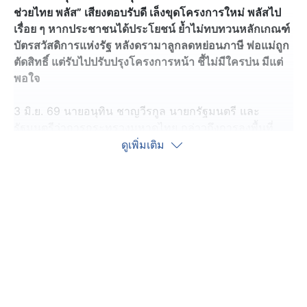
ช่วยไทย พลัส” เสียงตอบรับดี เล็งขุดโครงการใหม่ พลัสไป
เรื่อย ๆ หากประชาชนได้ประโยชน์ ย้ำไม่ทบทวนหลักเกณฑ์
บัตรสวัสดิการแห่งรัฐ หลังดรามาลูกลดหย่อนภาษี พ่อแม่ถูก
ตัดสิทธิ์ แต่รับไปปรับปรุงโครงการหน้า ชี้ไม่มีใครบ่น มีแต่
พอใจ
3 มิ.ย. 69 นายอนุทิน ชาญวีรกูล นายกรัฐมนตรี และ
รัฐมนตรีว่าการกระทรวงมหาดไทย กล่าวถึงการลงพื้นที่
สำรวจการจับจ่ายใช้สอยผ่านโครงการไทยช่วยไทย พลัส
ดูเพิ่มเติม
60/40 ว่า ตนไปทานอาหารร้านประจำ เลยเห็นพี่น้อง
ประชาชนออกมาจับจ่ายใช้สอยผ่านโครงการไทยช่วยไทย
พลัส 60/40 และโครงการบัตรสวัสดิการแห่งรัฐ เห็นว่ามี
ความคึกคักมากพอสมควร และได้สอบถามทั้งผู้ซื้อและผู้
ขายมีความพึงพอใจ
จากการดูกระแสแล้วจะสามารถช่วยเป็นไปตามเป้าหมายที่
รัฐบาลต้องการช่วยเหลือพี่น้องประชาชนในช่วงวิกฤตหรือ
ไม่ นายอนุทิน กล่าวว่า ทุกฝ่ายได้ประโยชน์ ทั้งผู้ซื้อและผู้