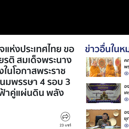
ิจแห่งประเทศไทย ขอ
ข่าวอื่นใน
ยรติ สมเด็จพระนาง
คณ
พร
ื่องในโอกาสพระราช
ใน
ชนมพรรษา 4 รอบ 3
พร
รา
อง
้าคู่แผ่นดิน พลัง
เค
อง
ยุ
ท้
23
แชร์