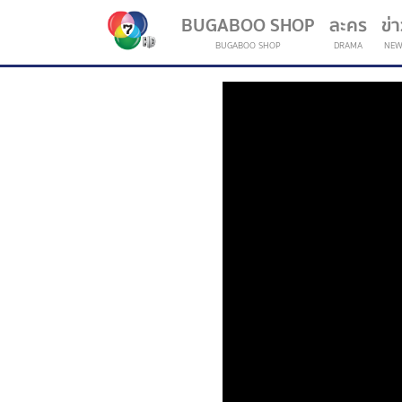
BUGABOO SHOP
ละคร
ข่
BUGABOO SHOP
DRAMA
NEW