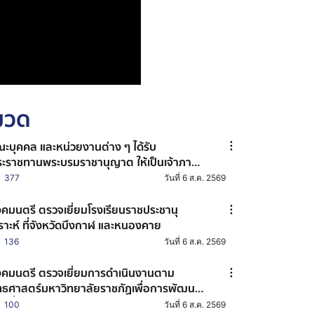
หมวด
ะบุคคล และหน่วยงานต่าง ๆ ได้รับ
ะราชทานพระบรมราชานุญาต ให้เป็นเจ้าภาพ
การบำเพ็ญกุศลถวายพระบรมศพ สมเด็จ
377
วันที่ 6 ส.ค. 2569
ะนางเจ้าสิริกิติ์ พระบรมราชินีนาถ พระบรม
ชชนนีพันปีหลวง
คมนตรี ตรวจเยี่ยมโรงเรียนราชประชานุ
ราะห์ ที่จังหวัดบึงกาฬ และหนองคาย
136
วันที่ 6 ส.ค. 2569
คมนตรี ตรวจเยี่ยมการดำเนินงานตาม
ทธศาสตร์มหาวิทยาลัยราชภัฏเพื่อการพัฒนา
องถิ่น ประจำปี 2569 ณ มหาวิทยาลัยราชภัฏ
100
วันที่ 6 ส.ค. 2569