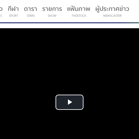
าว
กีฬา
ดารา
รายการ
แฟ้มภาพ
ผู้ประกาศข่าว
S
SPORT
STARS
SHOW
7HDSTOCK
NEWSCASTER
(current)
Play
Video