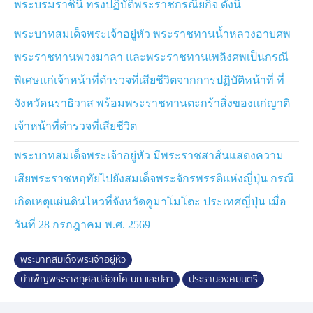
พระบรมราชินี ทรงปฏิบัติพระราชกรณียกิจ ดังนี้
ปล่อยนกเขาชวา จำนวน 49 ตัว กลับคืนสู่ธรรมชาติ และ
ประพรมน้ำพระพุทธมนต์ที่ตู้ปลา ตัดแถบแพรตู้ปลา ปล่อย
พระบาทสมเด็จพระเจ้าอยู่หัว พระราชทานน้ำหลวงอาบศพ
พันธุ์ปลาน้ำจืด 1 ล้านตัว ซึ่งกรมประมง น้อมเกล้าน้อม
กระหม่อมถวาย ประกอบด้วย ปลาตะเพียนขาว ปลาตะเพียน
พระราชทานพวงมาลา และพระราชทานเพลิงศพเป็นกรณี
ทอง ปลากระแห ปลาสร้อยขาว ปลายี่สก ปลาโพง ปลา
พิเศษแก่เจ้าหน้าที่ตำรวจที่เสียชีวิตจากการปฏิบัติหน้าที่ ที่
ชะโอน ปลาเทโพ และปลาแก้มช้ำ ลงแม่น้ำเจ้าพระยา เพื่อ
จังหวัดนราธิวาส พร้อมพระราชทานตะกร้าสิ่งของแก่ญาติ
ให้เจริญเติบโต เพาะขยายพันธุ์ตามธรรมชาติ และรักษา
ความสมดุลตามระบบนิเวศน์ต่อไป
เจ้าหน้าที่ตำรวจที่เสียชีวิต
พระบาทสมเด็จพระเจ้าอยู่หัว มีพระราชสาส์นแสดงความ
เสียพระราชหฤทัยไปยังสมเด็จพระจักรพรรดิแห่งญี่ปุ่น กรณี
เกิดเหตุแผ่นดินไหวที่จังหวัดคูมาโมโตะ ประเทศญี่ปุ่น เมื่อ
วันที่ 28 กรกฎาคม พ.ศ. 2569
พระบาทสมเด็จพระเจ้าอยู่หัว
บําเพ็ญพระราชกุศลปล่อยโค นก และปลา
ประธานองคมนตรี