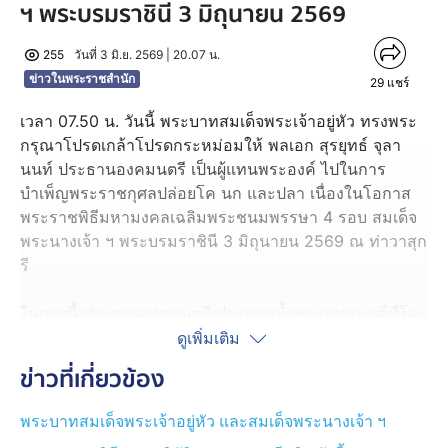
ฯ พระบรมราชินี 3 มิถุนายน 2569
255
วันที่ 3 มิ.ย. 2569 | 20.07 น.
ข่าวในพระราชสำนัก
29
แชร์
เวลา 07.50 น. วันนี้ พระบาทสมเด็จพระเจ้าอยู่หัว ทรงพระ
กรุณาโปรดเกล้าโปรดกระหม่อมให้ พลเอก สุรยุทธ์ จุลา
นนท์ ประธานองคมนตรี เป็นผู้แทนพระองค์ ไปในการ
บำเพ็ญพระราชกุศลปล่อยโค นก และปลา เนื่องในโอกาส
พระราชพิธีมหามงคลเฉลิมพระชนมพรรษา 4 รอบ สมเด็จ
พระนางเจ้า ฯ พระบรมราชินี 3 มิถุนายน 2569 ณ ท่าวาสุก
รี
ในการนี้ ประธานองคมนตรี ประพรมน้ำพระพุทธมนต์ที่โค
และปล่อยโค จำนวน 1 คู่ ซึ่งทรงพระกรุณาโปรดเกล้าโปรด
ดูเพิ่มเติม
กระหม่อม พระราชทานแก่ครอบครัว นางแพรวพรรณ ยุบล
ข่าวที่เกี่ยวข้อง
เลิศ เกษตรกร ที่อาศัยอยู่บ้านเลขที่ 25 หมู่ที่ 8 ตำบลสามัคคี
อำเภอร่องคำ จังหวัดกาฬสินธุ์ เพื่อนำไปเลี้ยงขยายพันธุ์เพิ่ม
พระบาทสมเด็จพระเจ้าอยู่หัว และสมเด็จพระนางเจ้า ฯ
ผลผลิตทางการเกษตร กับประพรมน้ำพระพุทธมนต์ที่กรงนก