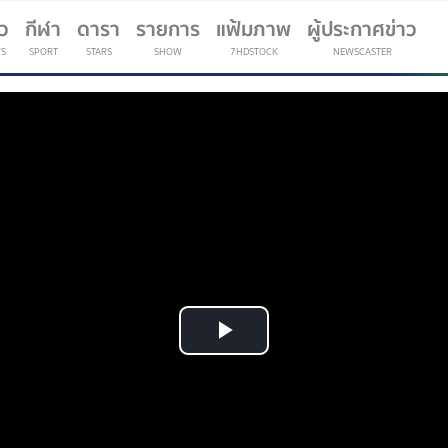
าว
กีฬา
ดารา
รายการ
แฟ้มภาพ
ผู้ประกาศข่าว
S
SPORT
STARS
SHOW
7HDSTOCK
NEWSCASTER
(current)
Play
Video