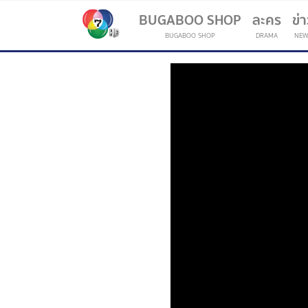
BUGABOO SHOP
ละคร
ข่
BUGABOO SHOP
DRAMA
NEW