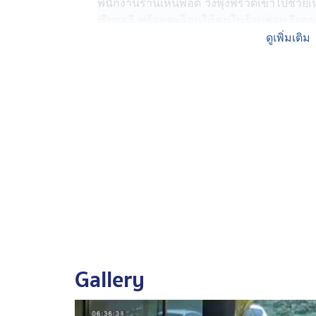
พนักงานร้านเห็นพอดี วิ่งพุ่งพรวดเข้าไปช่วย
เรียกสติ พร้อมตะโกนให้คนในร้านช่วยเรียก
ระบายอากาศ
ดูเพิ่มเติม
ขณะเดียวกันก็มีลูกค้าผู้หญิง 2 คน เข้าไปในวง
เนื่องจากอยู่ในสภาวะหัวใจหยุดเต้น โดยทั้
แพทย์หญิงนิภาพร หาญพิทักษ์พงค์ แพทย์เฉพ
หลายโรงพยาบาลในจังหวัดพิษณุโลก อีกคนคือ
วิชาวิชาชีพชำนาญการ โรงพยาบาลส่งเสริมสุ
กันปั๊มหัวใจผู้ป่วยนานกว่า 10 นาที จนกระทั่
กระตุ้นหัวใจ ย้ายผู้ป่วยขึ้นรถฉุกเฉินไปรับกา
หลังเกิดเหตุ เจ้าของร้านส้มตำได้ออกมาอัปเ
แล้ว แต่ยังต้องเฝ้าระวังเรื่องของสมอง เนื่อ
เป็นญาติของพนักงานในร้าน เดิมก็เป็นโรคหัว
ได้อยู่บ้านลำพัง พร้อมยังฝากขอบคุณแพทย์-พ
Gallery
สามารถนำผู้ป่วยส่งโรงพยาบาลได้อย่างปลอด
ถึงนาทีชีวิตของลูกค้าและบุคคลทั่วไป ตั้งใ
และปฐมพยาบาลเบื้องต้น เพื่อเตรียมช่วยเหลือผ