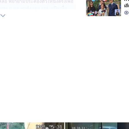
เหลือ พยายามประคองตัวให้นั่งตรงเพื่อ
เส
รถพยาบาล ยกพัดลมออกมาเปิดเพื่อ
ล้อม ทำการปั๊มหัวใจให้กับผู้ป่วยทันที
ง 2 คน เป็นหมอและพยาบาล ทราบชื่อคือ
าะทางด้านกุมารแพทย์ ประจำอยู่
 นางสาวสาวิตรี วงศ์บุรี พยาบาล
ขภาพตำบลบึงพระ ทั้ง 2 คน สลับมือ
งรถพยาบาลมาถึง จึงเปลี่ยนมาใช้เครื่อง
รรักษา
ดตอาการ บอกว่า ผู้ป่วยพ้นขีดอันตราย
งจากขาดออกซิเจนเป็นเวลานาน ผู้ป่วย
ใจอยู่แล้ว เคราะห์ดีตอนวูบหมดสติไม่
ยาบาลทั้ง 2 คนที่เข้ามาช่วยเหลือ จน
ภัย หลังประสบเหตุ ทางร้านตระหนัก
จจะส่งพนักงานของร้านเข้าฝึกอบรม CRP
ู้ประสบภัยได้อย่างทันท่วงที