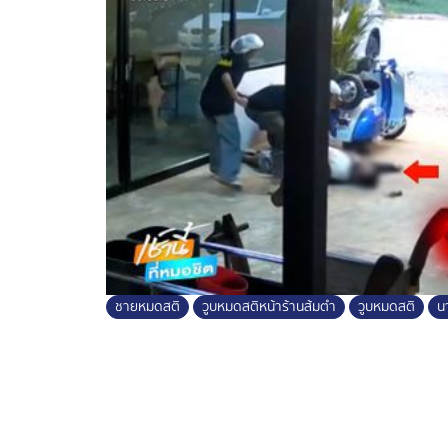
ชายหมดสติ
วูบหมดสติหน้าร้านส้มตำ
วูบหมดสติ
นา