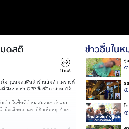
ยหมดสติ
ข่าวอื่นใน
รุ
11
แชร์
คหัวใจ วูบหมดสติหน้าร้านส้มตำ เคราะห์
รถ
ดี จึงช่วยทำ CPR ยื้อชีวิตกลับมาได้
นส้มตำ ในพื้นที่ตำบลสมอแข อำเภอ
โท
้ามืด มือควานหาที่จับเพื่อพยุงตัวเอง
ศา