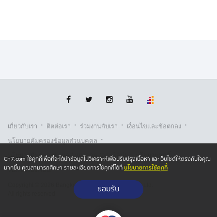
·
·
·
·
เกี่ยวกับเรา
ติตต่อเรา
ร่วมงานกับเรา
เงื่อนไขและข้อตกลง
·
นโยบายคุ้มครองข้อมูลส่วนบุคคล
·
·
นโยบายคุ้มครองข้อมูลส่วนบุคคล (ออนไลน์)
นโยบายคุกกี้
Ch7.com ใช้คุกกี้เพื่อที่จะได้นำข้อมูลไปวิเคราะห์เพื่อปรับปรุงเนื้อหา และเว็บไซต์ให้ตรงกับใจคุณ
นโยบายการใช้คุกกี้
มากขึ้น คุณสามารถศึกษา รายละเอียดการใช้คุกกี้ได้ที่
รับเรื่องร้องเรียน
Copyright © 2026 Bangkok Broadcasting & T.V. Co.,Ltd.
ยอมรับ
All rights reserved