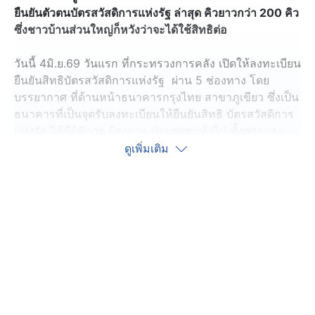
ยืนยันตัวตนบัตรสวัสดิการแห่งรัฐ ล่าสุด คิวยาวกว่า 200 คิว
ซึ่งชาวบ้านส่วนใหญ่ก็หวังว่าจะได้ใช้สิทธิต่อ
วันนี้ 4มิ.ย.69 วันแรก ที่กระทรวงการคลัง เปิดให้ลงทะเบียน
ยืนยันสิทธิบัตรสวัสดิการแห่งรัฐ ผ่าน 5 ช่องทาง โดย
บรรยากาศ ที่ด้านหน้าธนาคารกรุงไทย สาขาภูเขียว ซึ่งเป็น
ธนาคารที่เป็นจุดรับลงทะเบียนให้ยืนยันสิทธิ บัตรสวัสดิการ
แห่งรัฐ ได้มีผู้พิการ ผู้สูงอายุ ประชาชนทั่วไป ทั้งชายและ
หญิง ในพื้นที่ อ.บ้านแท่น อ.เกษตรสมบูรณ์ และ อ.ภูเขียว
ดูเพิ่มเติม
จำนวนมากหลายร้อยคน แห่นำบัตรประชาชนเดินทางมาที่
ธนาคารกรุงไทย สาขาภูเขียว ตั้งแต่เช้ามืดยังไม่สว่าง เจ้า
หน้าที่ธนาคารได้นำเต้นมากาง เก้าอี้ ให้ชาวบ้าน
ประชาชน ได้นั่งรอเข้าไปธนาคารในเวลา 08.30 น.
โดยผู้ที่เดินทางมาก่อนเวลาได้นำรองเท้าแตะมาวางไว้จอง
คิว พร้อมหมายเลขของคิว ซึ่งคิวยาวเยียดกว่า 200 คิว แต่
เมื่อสายใกล้เวลาเปิดทำการธนาคาร ได้เกิดความวุ่นวายเล็ก
น้อย เมื่อผู้ที่มาที่หลังไม่ได้นำรองเท้ามาวงต่อคิว ได้พากัน