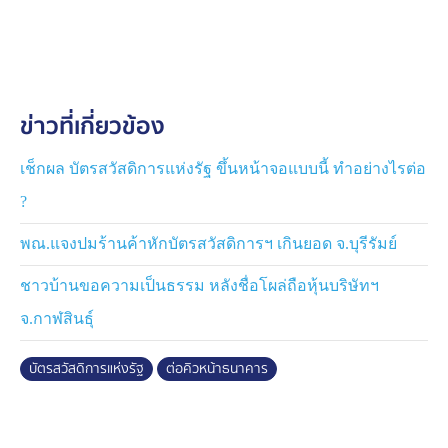
เดินไปยืนรอเข้าไปในธนาคาร จึงเกิดการโต้เทียง ต่อว่ากัน
เล็กน้อย ผู้ที่มาทีหลังยอมนำรองเท้าไปวางจองคิวตามลำดับ
รวมถึงที่ด้านหน้าตู้ ATM หน้าธนาคารกรุงไทย ได้มีเข้าคิว
ไปลงทะเบียน สแกนใบหน้า ยืนยันตัวตน ที่ตู้ ATM จำนวน
มาก
ข่าวที่เกี่ยวข้อง
สอบถามนางสำราญ อายุ 80 ปี ต.ผักปัง อ.ภูเขียว จ.ชัยภูมิ
บอกว่ามีบัตรประชารัฐเก่าอยู่แล้ว แต่ได้ให้ลูกหลานได้พามา
เช็กผล บัตรสวัสดิการแห่งรัฐ ขึ้นหน้าจอแบบนี้ ทำอย่างไรต่อ
ยืนยันตัวตนอีกครั้ง ตั้งแต่ 06.00 น.หวังจะได้สิทธิเหมือนเดิม
?
พณ.แจงปมร้านค้าหักบัตรสวัสดิการฯ เกินยอด จ.บุรีรัมย์
ชาวบ้านขอความเป็นธรรม หลังชื่อโผล่ถือหุ้นบริษัทฯ
จ.กาฬสินธุ์
บัตรสวัสดิการแห่งรัฐ
ต่อคิวหน้าธนาคาร