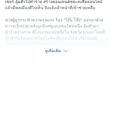
เซอร์ อุ้มตัวไปทำร้าย สร้างคอนเทนต์ขยะลงสื่อออนไลน์
แล้วมีพลเมืองดีไปเห็น จึงแจ้งเจ้าหน้าที่เข้าช่วยเหลือ
ชายผู้ถูกกระทำความรุนแรง ร้อง "โอ๊ย โอ๊ย" ออกมาด้วย
ความเจ็บปวด หลังถูกอินฟลูเอนเซอร์คนหนึ่ง อุ้มตัวมา
ทำร้ายร่างกาย ที่โรงแรมแห่งหนึ่งใน จังหวัดระยอง โดยที่
เจ้าตัวไม่ยินยอม พร้อมไลฟ์ลงสื่อออนไลน์ เรียกยอดผู้
ติดตาม ยอดไลก์ ให้คนเข้ามาดู
ดูเพิ่มเติม
เคสนี้ยังดีที่มีพลเมืองดีไถฟีดขึ้นมาเจอ จึงแจ้งคนเข้าไปช่วย
พานายสมพงษ์ อายุ 22 ปี ผู้เสียหาย ออกจากจุดเกิดเหตุไปยัง
สถานที่ปลอดภัย พร้อมยืนยันว่ากลุ่มวัยรุ่นในพื้นที่ ไม่เห็น
ด้วยกับพฤติกรรมดังกล่าว เนื่องจากเป็นการกระทำที่ไม่
เหมาะสมและเกินกว่าเหตุ
นายมนตรี รัตนประทุม อายุ 31 ปี เจ้าหน้าที่อาสาฝ่าย
ปกครองจังหวัดระยองที่นำทีมเข้าไปช่วยนายสมพงษ์ ได้แจ้ง
ทีมงานทนายไพศาล เข้าช่วยต่อสู้ทางคดี เอาผิดอินฟลูเอน
เซอร์คนดังกล่าว พาผู้เสียหายไปแจ้งความร้องทุกข์ที่สถานี