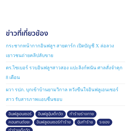
ตำรวจภูธรเมืองระยอง โดยเจ้าหน้าที่ตำรวจได้รับแจ้งความ
ไว้เป็นหลักฐาน และอยู่ระหว่างดำเนินการสอบสวนข้อเท็จ
จริง
ข่าวที่เกี่ยวข้อง
ด้าน นายสมพงษ์ อายุ 22 ปี ผู้เสียหาย เปิดเผยว่า ได้ติดตา
มอินฟลูเอนเซอร์คนนี้มาสักระยะ พักหลัง ๆ ได้คุยกันผ่าน
แช็ต แล้วก็ถูกชักชวนจากอินฟลูเอนเซอร์คนดังกล่าว บอก
กระชากหน้ากากอินฟลูฯ สายดาร์ก เปิดบัญชี X ล่อลวง
ว่าจะพาไปทำคอนเทนต์ ด้วยความที่นายสมพงษ์ เป็นคนเชื่อ
เยาวชนถ่ายคลิปลับขาย
คนง่าย ๆ อัธยาศัยดี จึงหลงเชื่อ และยอมออกเดินทางไปกับ
แก๊งนี้
ตร.ไซเบอร์ รวบอินฟลูฯสาวสอง แปะลิงก์พนัน ศาลสั่งจำคุก
8 เดือน
นายสมพงษ์ ผู้เสียหายเป็นเด็กวัด จังหวัดระยอง พ่อแม่เสีย
ชีวิต ตนจึงมาพึ่งใบบุญพระพุทธศาสนา ตั้งใจจะบวชเป็นเณร
ผวา รปภ. บุกเข้าบ้านยามวิกาล หวังขืนใจอินฟลูเอนเซอร์
แต่อายุเกิน จึงขออาศัยข้าวก้นบาตร อยู่กินที่วัด ช่วงงานต่าง
สาว รับสารภาพแอบชื่นชอบ
ๆ ที่ตนพอจะทำได้ และรับจ้างทำงานอยู่แถวนั้น เพื่อหาเงิน
เลี้ยงดูตนเอง
อินฟลูเอนเซอร์
อินฟลูอุ้มเด็กวัด
ทำร้ายร่างกาย
คอนเทนต์ขยะ
อินฟลูเอนเซอร์ทำร้าย
อุ้มทำร้าย
ระยอง
เบื้องต้น พันตำรวจเอก อาทิตย์ ยาแก้ว ผู้กำกับการสถานี
ตำรวจภูธรเมืองระยอง รับทราบเหตุการณ์แล้ว และสั่งการ
ทำร้ายเด็กวัด