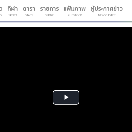
าว
กีฬา
ดารา
รายการ
แฟ้มภาพ
ผู้ประกาศข่าว
S
SPORT
STARS
SHOW
7HDSTOCK
NEWSCASTER
(current)
Play
Video