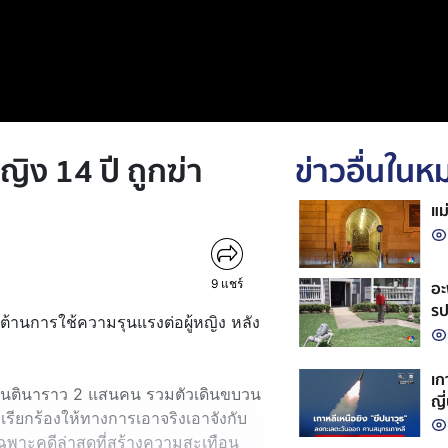
ญิง 14 ปี ถูกฆ่า
ข่าวอื่นใน
แม
9
แชร์
อะ
รป
้านการใช้ความรุนแรงต่อผู้หญิง หลัง
เก
ร์เจนตินาราว 2 แสนคน รวมตัวเดินขบวน
ญี
เรียกร้องให้ทางการเอาจริงเอาจังกับ
ยเฉพาะคดีล่าสุดที่สร้างความสะเทือน