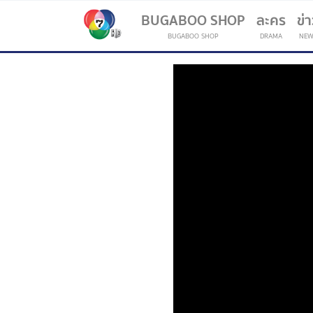
BUGABOO SHOP
ละคร
ข่
BUGABOO SHOP
DRAMA
NEW