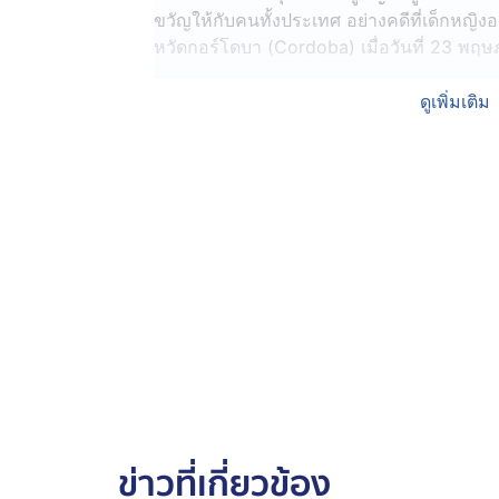
ขวัญให้กับคนทั้งประเทศ อย่างคดีที่เด็กหญิงอ
หวัดกอร์โดบา (Cordoba) เมื่อวันที่ 23 พฤษ
ทั้งนี้ การเดินขบวนประท้วงต่อต้านการใช้ควา
ดูเพิ่มเติม
ปีในอาร์เจนตินา นับตั้งแต่เกิดเหตุเด็กหญิงอายุ
อายุ 16 ปี ทำร้ายจนเสียชีวิตเมื่อปี 2558 ซึ่งกล
สถิติพบว่ามีผู้หญิง 1 คน ถูกฆาตกรรม ทุก ๆ 
ข่าวที่เกี่ยวข้อง