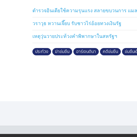
ตำรวจอินเดียใช้ความรุนแรง สลายขบวนการ แม
วราวุธ หวานเจี๊ยบ รับชาวไร่อ้อยทวงเงินรัฐ
เหตุวุ่นวายประท้วงคำพิพากษาในสหรัฐฯ
ประท้วง
ฆ่าข่มขืน
อาร์เจนตินา
คดีข่มขืน
ข่มขืนเ