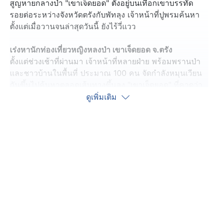
สูญหายกลางป่า "เขาเจ็ดยอด" ตั้งอยู่บนเทือกเขาบรรทัด
รอยต่อระหว่างจังหวัดตรังกับพัทลุง เจ้าหน้าที่ปูพรมค้นหา
ตั้งแต่เมื่อวานจนล่าสุดวันนี้ ยังไร้วี่แวว
เร่งหานักท่องเที่ยวหญิงหลงป่า เขาเจ็ดยอด จ.ตรัง
ตั้งแต่ช่วงเช้าที่ผ่านมา เจ้าหน้าที่หลายฝ่าย พร้อมพรานป่า
และชาวบ้านในพื้นที่ ประมาณ 100 คน จัดกำลังหมุนเวียน
กันขึ้นไปค้นหาตลอดเส้นทางขึ้นลง "เขาเจ็ดยอด" ที่คาดว่า
หญิงที่สูญหายอาจพลัดหลงออกไปนอกเส้นทาง ท่ามกลาง
ดูเพิ่มเติม
สายฝนที่ตกหนักเป็นระยะ ๆ
กระทั่งกลุ่มเจ้าหน้าที่ที่เดินขึ้นไปค้นหาตามแนวเขา แจ้ง
กลับลงมายังกองอำนวยการว่าพบกระดาษทิชชูเปียกใช้แล้ว
ตกอยู่เหนือน้ำตกโตนเต๊ะ เชื่อว่าเป็นของผู้สูญหาย และน่าจะ
ยังมีชีวิต โดยวันนี้ เจ้าหน้าที่วางเป้าหมายว่าต้องค้นหาให้
พบให้ได้ ท่ามกลางอุปสรรคป่ารกทึบ มีฝนตกต่อเนื่อง
เร่งหาชายเก็บเห็ด หลงป่า อุทยานฯ ทับลาน จ.นครราชสีมา
ที่จังหวัดนครราชสีมา เจ้าหน้าที่ และทีมกู้ภัย ระดมกำลัง