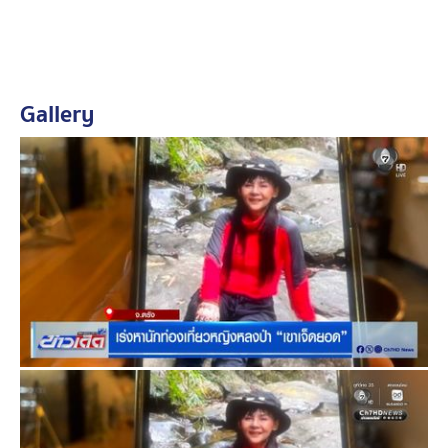
เข้าสู่วันที่ 5 เพื่อตามหา นายปราโมช อายุ 45 ปี ออกหาเก็บ
เห็ดกลางป่าแล้วหายไปบริเวณช่องเขาแคบ เขตอุทยานแห่ง
ชาติทับลาน อำเภอวังน้ำเขียว ตั้งแต่ช่วงเย็นวันที่ 31
พฤษภาคม
Gallery
เจ้าหน้าที่ระดมกำลังจากหลายหน่วย เดินหน้าค้นหาต่อ ทั้ง
เดินเท้า และรถจักรยานยนต์ ขี่ตระเวนค้นหาในป่าตามจุด
ต่าง ๆ ที่คาดว่าผู้สูญหายจะเดินพลัดหลงเดินเข้าไป
ท่ามกลางความหวังว่าผู้สูญหายจะยังมีชีวิตรอดและ
ปลอดภัย