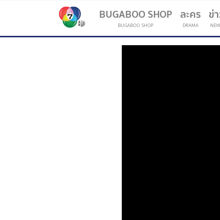
BUGABOO SHOP
ละคร
ข่
BUGABOO SHOP
DRAMA
NEW