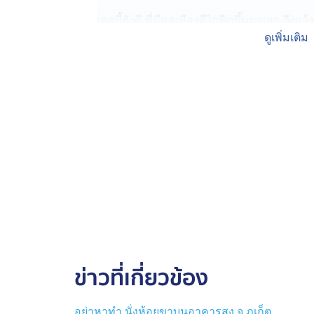
เคสนี้ยังดี ที่มีพลเมืองดีไถฟีดขึ้นมาเจอ จึ
ปี ผู้เสียหาย ออกจากจุดเกิดเหตุไปยังสถานที่ป
ดูเพิ่มเติม
พื้นที่ ไม่เห็นด้วยกับพฤติกรรมดังกล่าว เนื
เกินกว่าเหตุ
นายมนตรี รัตนประทุม อายุ 31 ปี เจ้าหน้าที่
เข้าไปช่วยนายสมพงษ์ ได้แจ้งทีมงานทนายไพศา
ฟลูฯ คนดังกล่าว พาผู้เสียหายไปแจ้งความร้อ
โดยเจ้าหน้าที่ตำรวจได้รับแจ้งความไว้เป็นห
สอบสวนข้อเท็จจริง
ด้านนายสมพงษ์ อายุ 22 ปี ผู้เสียหาย เปิดเผย
พักหลัง ๆ ก็ได้คุยกันผ่านแช็ต แล้วก็ถูกชัก
ไปทำคอนเทนต์ ด้วยความที่นายสมพงษ์ เป็นคนเช
พัฒนาการช้าจึงหลงเชื่อ และยอมออกเดินทางไ
ข่าวที่เกี่ยวข้อง
นายสมพงษ์ ผู้เสียหายเป็นเด็กวัด ใน จังหวัดระ
พระพุทธศาสนา ตั้งใจจะบวชเป็นเณร แต่อายุเกิ
อย่าหาทำ นั่งห้อยขาบนอาคารสูง จ.ภูเก็ต