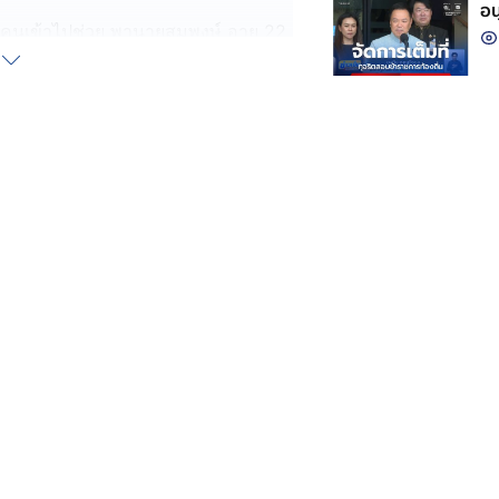
อน
งแจ้งคนเข้าไปช่วย พานายสมพงษ์ อายุ 22
ลอดภัย พร้อมยืนยันว่ากลุ่มวัยรุ่นใน
่องจากเป็นการกระทำที่ไม่เหมาะสม และ
อาสาฝ่ายปกครองจังหวัดระยอง ที่นำทีม
ล เข้าช่วยต่อสู้ทางคดี เอาผิดอิน
งทุกข์ที่สถานีตำรวจภูธรเมืองระยอง
ลักฐาน และอยู่ระหว่างดำเนินการ
ว่า ได้ติดตามอินฟลูฯ คนนี้มาสักระยะ
ชวนจากอินฟลูฯ คนดังกล่าว บอกว่าจะพา
ื่อคนง่าย ๆ อัธยาศัยดี และเป็นผู้มี
ปกับแก๊งนี้
ยอง พ่อแม่เสียชีวิต ตนจึงมาพึ่งใบบุญ
น จึงขออาศัยข้าวก้นบาตร อยู่กินที่