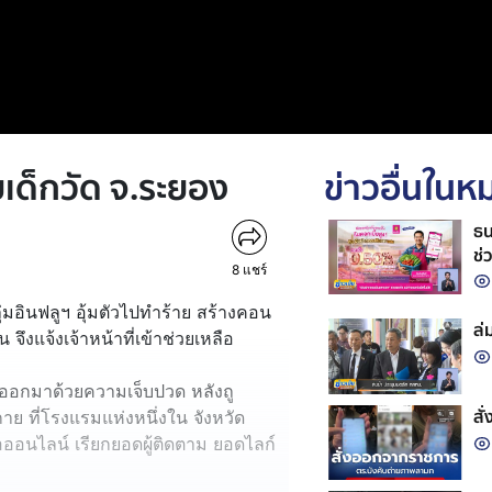
เด็กวัด จ.ระยอง
ข่าวอื่นใน
ธน
ช่
8
แชร์
ลุ่มอินฟลูฯ อุ้มตัวไปทำร้าย สร้างคอน
ล่
จึงแจ้งเจ้าหน้าที่เข้าช่วยเหลือ
" ออกมาด้วยความเจ็บปวด หลังถู
สั
าย ที่โรงแรมแห่งหนึ่งใน จังหวัด
่อออนไลน์ เรียกยอดผู้ติดตาม ยอดไลก์