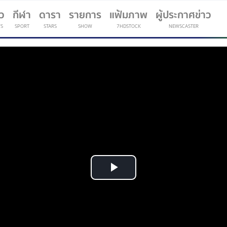
าว
กีฬา
ดารา
รายการ
แฟ้มภาพ
ผู้ประกาศข่าว
S
SPORT
STARS
SHOW
7HDSTOCK
NEWSCASTER
(current)
Play
Video