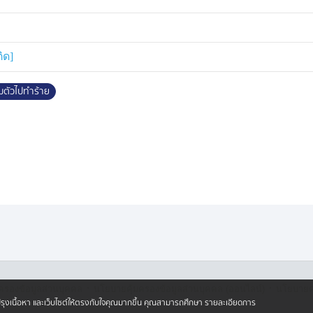
ำงานอยู่แถวนั้น เพื่อหาเงินเลี้ยงดู
ิด]
ดหิน ตำบลเนินพระ อำเภอเมือง จังหวัด
จ้างของนายสมพงษ์ บอกว่า ปกติน้อง
้มตัวไปทำร้าย
 เป็นคนหัวอ่อน และเชื่อคนง่าย ซึ่งชาว
กับการสถานีตำรวจภูธรเมืองระยอง รับ
อเท็จจริงอย่างละเอียด พร้อมออก
·
·
ครองข้อมูลส่วนบุคคล
นโยบายคุ้มครองข้อมูลส่วนบุคคล (ออนไลน์)
นโยบายคุ
ปรับปรุงเนื้อหา และเว็บไซต์ให้ตรงกับใจคุณมากขึ้น คุณสามารถศึกษา รายละเอียดการ