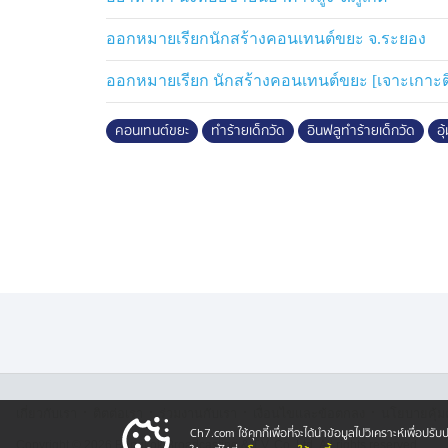
วัด ช่วยงานต่าง ๆ ที่ตนพอจะทำได้ และรับจ้างท
ตนเอง
ออกหมายเรียกนักสร้างคอนเทนต์ขยะ จ.ระยอง
ออกหมายเรียก นักสร้างคอนเทนต์ขยะ [เจาะเกาะต
ต่อมาผู้สื่อข่าวได้ลงพื้นที่ ชุมชนหลังวัดโข
ระยอง เพื่อสอบถามนายกำธร อายุ 48 ปี นาย
คอนเทนต์ขยะ
ทำร้ายเด็กวัด
อินฟลูทำร้ายเด็กวัด
อุ
จะมาช่วยงานที่ร้าน น้องมีนิสัยดี ไม่ก้าวร้าว
บ้านแถวนี้จะทราบกันดี
เบื้องต้น พันตำรวจเอก อาทิตย์ ยาแก้ว ผู้กำ
ทราบเหตุการณ์แล้ว และสั่งการให้ตรวจสอบข้
หมายเรียกกลุ่มผู้ก่อเหตุเข้ามาสอบปากคำ
·
·
·
·
เกี่ยวกับเรา
ติตต่อเรา
ร่วมงานกับเรา
เงื่อนไขและข้อตกลง
นโยบายคุ้ม
Ch7.com ใช้คุกกี้เพื่อที่จะได้นำข้อมูลไปวิเคราะห์เพื่อ
Copyright © 2026 Bangkok Broadcasting & T.V. Co.,Ltd.
All rights reserved