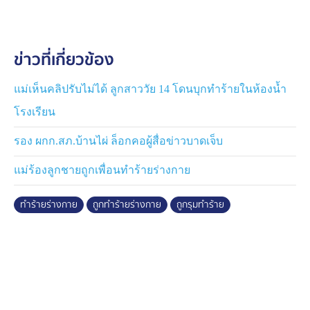
กรณี ได้แสดงความไม่พอใจต่อการให้บริการของบริษัท
ประกัน โต๊ะคนเจ็บจึงพยายามอธิบาย และเสนอจะช่วยดูแล
ปัญหาที่เกิดขึ้น โดยทั้ง 2 ฝ่าย ได้แลกเบอร์โทรศัพท์และ
ข่าวที่เกี่ยวข้อง
LINE ติดต่อกัน ซึ่งในช่วงเวลานั้นบรรยากาศยังเป็นไปด้วยดี
ไม่มีการโต้เถียงรุนแรง
แม่เห็นคลิปรับไม่ได้ ลูกสาววัย 14 โดนบุกทำร้ายในห้องน้ำ
หลังงานเลี้ยงเลิก ทั้ง 2 ฝ่าย ได้เดินทางออกจากร้าน และได้
โรงเรียน
พูดคุยทำความเข้าใจกันอีกครั้ง บริเวณลานจอดรถ จน
กระทั่งเริ่มมีปากเสียง ก่อนที่พนักงานบริษัทประกัน จะพาผู้
รอง ผกก.สภ.บ้านไผ่ ล็อกคอผู้สื่อข่าวบาดเจ็บ
บาดเจ็บออกมายืนคุยกันที่จุดเกิดเหตุ และฝั่งคู่กรณีก็ตามมา
แม่ร้องลูกชายถูกเพื่อนทำร้ายร่างกาย
ทำร้าย ตามที่เห็นในกล้องวงจรปิด คนเจ็บล้มลงกับพื้น หมด
สติ แล้วยังถูกทำร้ายซ้ำ โดยอ้างว่ามีการใช้ขวดไวน์เป็น
ทำร้ายร่างกาย
ถูกทำร้ายร่างกาย
ถูกรุมทำร้าย
อาวุธ ส่งผลให้เพื่อนพนักงานประกันภัยที่ไปด้วยกัน บาดเจ็บ
4 คน เป็นชาย 3 คน และหญิง 1 คน ส่วน ผู้บาดเจ็บ อาการ
สาหัส กะโหลกศีรษะแตก เลือดออกในสมอง ต้องเข้ารับการ
ผ่าตัดและยังรักษาตัวในห้องผู้ป่วยวิกฤต
ขณะที่ ฝั่งวัยรุ่นผู้ก่อเหตุ บอกว่า ฝั่งตนก็มีหลักฐาน ซึ่งบันทึก
ภาพก่อนเกิดเหตุประมาณ 5 นาที ที่ลาดจอดรถหลังพากัน