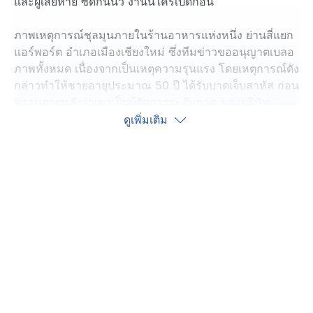
และผู้เสียหาย ซัดกันนัว งานนี้ใครเปิดก่อน
ภาพเหตุการณ์ชุลมุนภายในร้านอาหารแห่งหนึ่ง ย่านสี่แยก
แอร์พอร์ต อำเภอเมืองเชียงใหม่ ซึ่งทีมข่าวขออนุญาตเบลอ
ภาพทั้งหมด เนื่องจากเป็นเหตุความรุนแรง โดยเหตุการณ์ดัง
กล่าวทำให้ชายอายุประมาณ 50 ปี ได้รับบาดเจ็บสาหัส ก่อน
ทราบภายหลังว่าเขาเป็นผู้จัดการระดับภาค ของบริษัท
ประกันชีวิตชื่อดัง ที่พาพนักงานมาร่วมงานเลี้ยง ขณะที่คู่
ดูเพิ่มเติม
กรณีเป็นกลุ่มวัยรุ่นที่มาจัดงานวันเกิดภายในร้านเดียวกัน
ช่วงเวลาชุลมุน แยกไม่ออกว่าใครเป็นใคร แต่สิ่งที่เห็นคือผู้
บาดเจ็บถูกซัดจนน่วม ล้มลงไปนอนกองกับพื้น อาการสาหัส
ยังอยู่ในขั้นวิกฤต แพทย์ระบุว่าได้รับการกระทบกระเทือน
ทางสมองอย่างรุนแรง ต้องเข้ารับการผ่าตัดสมองและรักษา
ตัวในห้องไอซียูอย่างใกล้ชิด
ฝั่งคนเจ็บ เล่าว่าสาเหตุของการทะเลาะวิวาทครั้งนี้ เริ่มต้น
จากการพูดคุยกันข้ามโต๊ะ เรื่องการทำประกัน ซึ่งเป็นบริษัท
เดียวกับที่ฝั่งคนเจ็บทำงานอยู่ โดย 1 ในกลุ่มวัยรุ่นที่เป็นคู่