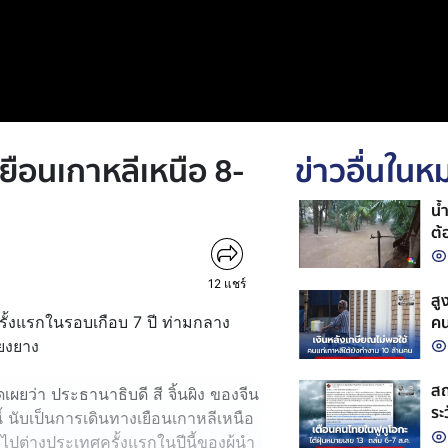
เยือนเกาหลีเหนือ 8-
ข่าวอื่นใน
น้
ต
12
แชร์
สู
คน
นครั้งแรกในรอบเกือบ 7 ปี ท่ามกลาง
ยงยาง
สถา
เผยว่า ประธานาธิบดี สี จิ้นผิง ของจีน
ระ
ี้ นับเป็นการเดินทางเยือนเกาหลีเหนือ
ไปต่างประเทศครั้งแรกในปีนี้ของผู้นำ