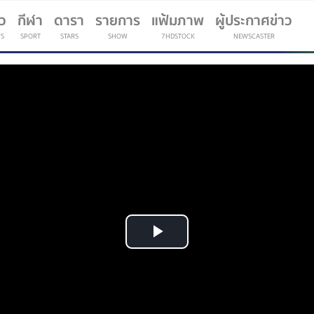
าว
กีฬา
ดารา
รายการ
แฟ้มภาพ
ผู้ประกาศข่าว
S
SPORT
STARS
SHOW
7HDSTOCK
NEWSCASTER
(current)
Play
Video