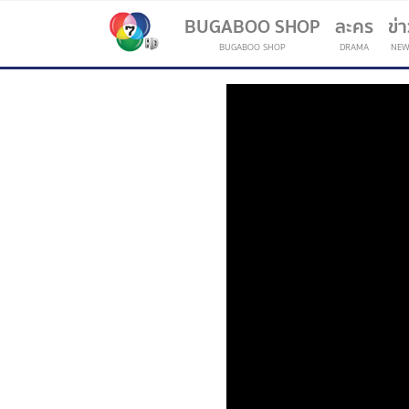
BUGABOO SHOP
ละคร
ข่
BUGABOO SHOP
DRAMA
NEW