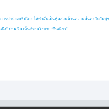
าในการปกป้องอธิปไตย ให้คำมั่นเป็นหุ้นส่วนด้านความมั่นคงกับกัมพู
้นผิง” ปธน.จีน เห็นด้วยนโยบาย “จีนเดียว”