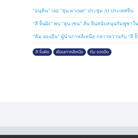
"อนุทิน" เจอ "ฮุน มาเนต" ประชุม AI ประเทศจีน
“สี จิ้นผิง” พบ “ฮุน เซน” ลั่น จีนสนับสนุนกัมพูช
“คิม จองอึน” ผู้นำเกาหลีเหนือ กล่าวหวานกับ “สี จิ
สี จิ้นผิง
เยือนเกาหลีเหนือ
คิม จองอึน