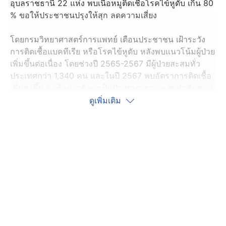
อุบลราชธานี 22 แห่ง พบเนื้อหมูติดเชื้อโรคไข้หูดับ เกิน 80
% ขอให้ประชาชนปรุงให้สุก ลดความเสี่ยง
โดยกรมวิทยาศาสตร์การแพทย์ เตือนประชาชน เฝ้าระวัง
การติดเชื้อแบคทีเรีย หรือโรคไข้หูดับ หลังพบแนวโน้มผู้ป่วย
เพิ่มขึ้นต่อเนื่อง โดยช่วงปี 2565-2567 มีผู้ป่วยสะสมทั่ว
ประเทศกว่า 1,340 คน และในปี 2567 พบอัตราการติดเชื้อ
เพิ่มสูงขึ้น สะท้อนว่ายังคงเป็นปัญหาสาธารณสุขสำคัญของ
ประเทศ
ดูเพิ่มเติม
ศูนย์วิทยาศาสตร์การแพทย์ที่ 10 อุบลราชธานี สุ่มตรวจเนื้อ
หมูดิบจากตลาดสด 22 แห่งในจังหวัดอุบลราชธานี จำนวน
42 ตัวอย่าง พบการปนเปื้อนเชื้อสูงถึง 83.3 % จากกลุ่ม
ตัวอย่างทั้งหมด
เชื้อดังกล่าวสามารถติดต่อผ่านการสัมผัสสุกรที่มีเชื้อ หรือ
การบริโภคเนื้อหมู เลือดหมู และเครื่องในที่ปรุงไม่สุก อาจ
ทำให้เกิดภาวะติดเชื้อในกระแสเลือด เยื่อหุ้มสมองอักเสบ
สูญเสียการได้ยินถาวร และอาจเสียชีวิตได้ ขอให้ประชาชน