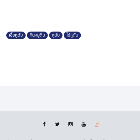
อย่ากินหมูดิบ และให้ปรุงสุกดเท่านั้น ลดการสัมผัสเนื้อหมู
โดยตรง
เชื้อหูดับ
กินหมูดิบ
หูดับ
ไข้หูดับ