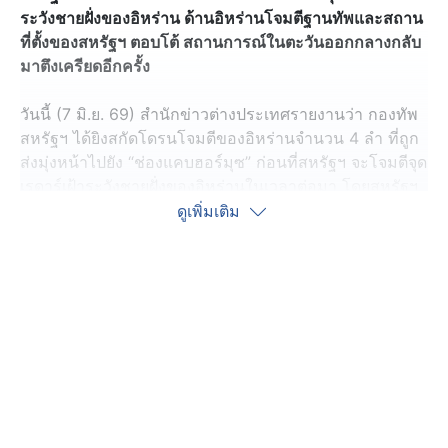
ระวังชายฝั่งของอิหร่าน ด้านอิหร่านโจมตีฐานทัพและสถาน
ที่ตั้งของสหรัฐฯ ตอบโต้ สถานการณ์ในตะวันออกกลางกลับ
มาตึงเครียดอีกครั้ง
วันนี้ (7 มิ.ย. 69) สำนักข่าวต่างประเทศรายงานว่า กองทัพ
สหรัฐฯ ได้ยิงสกัดโดรนโจมตีของอิหร่านจำนวน 4 ลำ ที่ถูก
ส่งมุ่งหน้าไปยัง “ช่องแคบฮอร์มุซ” ก่อนที่สหรัฐฯ จะโจมตีจุด
เรดาร์เฝ้าระวังชายฝั่งของอิหร่านในเวลาต่อมา โดยสหรัฐฯ
ให้เหตุผลว่า โดรนของอิหร่านอาจเป็นภัยคุกคามต่อการเดิน
ดูเพิ่มเติม
เรือในพื้นที่ เพราะบริเวณนี้มีเรือพาณิชย์และเรือขนส่ง
พลังงานสัญจรจำนวนมาก หากสถานการณ์ยกระดับอาจ
กระทบต่อเส้นทางขนส่งน้ำมันและกระทบราคาพลังงานโลก
ได้
ด้านอิหร่าน ตอบโต้ว่า การที่สหรัฐฯ โจมตีจุดเรดาร์เฝ้าระวัง
ชายฝั่งของอิหร่าน เป็นการละเมิดข้อตกลงหยุดยิงที่เปราะ
บาง พร้อมระบุว่า กองกำลังพิทักษ์การปฏิวัติอิสลามของ
อิหร่าน (IRGC) ได้โจมตีฐานทัพและสถานที่ตั้งของสหรัฐฯ