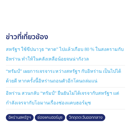
ในภูมิภาค เพื่อตอบโต้สิ่งที่อิหร่านมองว่าเป็นการกระทำที่
เป็นปฏิปักษ์
นอกจากนี้ ความตึงเครียดครั้งนี้ยังลามไปถึงประเทศเพื่อน
บ้านในอ่าวเปอร์เซียด้วย โดยทางคูเวต เผยว่า ตรวจพบและ
ข่าวที่เกี่ยวข้อง
ป้องกันกับขีปนาวุธ 7 ลูก ในน่านฟ้าของคูเวต ส่วนบาห์เรน
ระบุว่า สามารถสกัดขีปนาวุธ 3 ลูก และโดรนอีกหลายลำ
ของอิหร่านได้สำเร็จ
สหรัฐฯ ใช้ขีปนาวุธ “ทาด” ไปแล้วเกือบ 80 % ในสงครามกับ
อิหร่าน ทำให้ในคลังเหลือน้อยจนน่ากังวล
โดยคูเวตและบาห์เรนยืนยันว่า ไม่มีรายงานผู้เสียชีวิตหรือได้
รับบาดเจ็บ แต่ทั้งสองประเทศได้ประณามการโจมตีครั้งนี้
“ทรัมป์” เผยการเจรจาระหว่างสหรัฐฯ กับอิหร่าน เป็นไปได้
อย่างรุนแรง เช่นเดียวกับหลายชาติ ทั้งสหรัฐอาหรับเอมิ
ด้วยดี หากครั้งนี้อิหร่านถอนตัวอีกโดนถล่มแน่
เรตส์ อียิปต์ และซาอุดีอาระเบีย ที่มองว่าเหตุการณ์นี้เป็นภัย
คุกคามต่อความมั่นคงของอ่าวเปอร์เซีย
อิหร่าน สวนกลับ “ทรัมป์” ยืนยันไม่ได้เจรจากับสหรัฐฯ แต่
กำลังเจรจากับโอมานเรื่องช่องแคบฮอร์มุซ
ขณะเดียวกัน สหรัฐฯ มีแผนอนุญาตให้นำสินทรัพย์ของ
อิหร่านมาใช้สนับสนุนการซ่อมแซมความเสียหายในรัฐอ่าว
อิหร่านสหรัฐฯ
ช่องแคบฮอร์มุซ
วิกฤตตะวันออกกลาง
อาหรับ หากถูกอิหร่านโจมตีในอนาคต ซึ่งมาตรการนี้อาจ
ยิ่งเพิ่มแรงกดดันต่ออิหร่าน