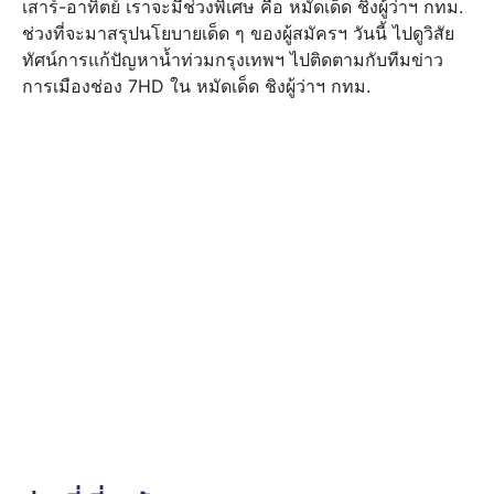
เสาร์-อาทิตย์ เราจะมีช่วงพิเศษ คือ หมัดเด็ด ชิงผู้ว่าฯ กทม.
ช่วงที่จะมาสรุปนโยบายเด็ด ๆ ของผู้สมัครฯ วันนี้ ไปดูวิสัย
ทัศน์การแก้ปัญหาน้ำท่วมกรุงเทพฯ ไปติดตามกับทีมข่าว
การเมืองช่อง 7HD ใน หมัดเด็ด ชิงผู้ว่าฯ กทม.