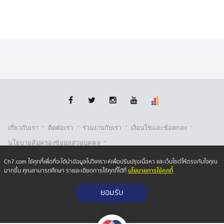
·
·
·
·
เกี่ยวกับเรา
ติตต่อเรา
ร่วมงานกับเรา
เงื่อนไขและข้อตกลง
·
นโยบายคุ้มครองข้อมูลส่วนบุคคล
·
·
นโยบายคุ้มครองข้อมูลส่วนบุคคล (ออนไลน์)
นโยบายคุกกี้
Ch7.com ใช้คุกกี้เพื่อที่จะได้นำข้อมูลไปวิเคราะห์เพื่อปรับปรุงเนื้อหา และเว็บไซต์ให้ตรงกับใจคุณ
นโยบายการใช้คุกกี้
มากขึ้น คุณสามารถศึกษา รายละเอียดการใช้คุกกี้ได้ที่
รับเรื่องร้องเรียน
Copyright © 2026 Bangkok Broadcasting & T.V. Co.,Ltd.
ยอมรับ
All rights reserved