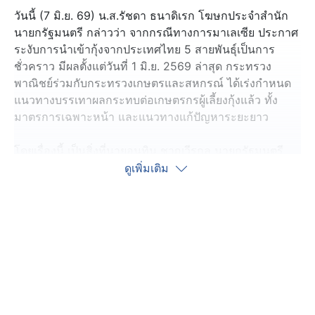
วันนี้ (7 มิ.ย. 69) น.ส.รัชดา ธนาดิเรก โฆษกประจำสำนัก
นายกรัฐมนตรี กล่าวว่า จากกรณีทางการมาเลเซีย ประกาศ
ระงับการนำเข้ากุ้งจากประเทศไทย 5 สายพันธุ์เป็นการ
ชั่วคราว มีผลตั้งแต่วันที่ 1 มิ.ย. 2569 ล่าสุด กระทรวง
พาณิชย์ร่วมกับกระทรวงเกษตรและสหกรณ์ ได้เร่งกำหนด
แนวทางบรรเทาผลกระทบต่อเกษตรกรผู้เลี้ยงกุ้งแล้ว ทั้ง
มาตรการเฉพาะหน้า และแนวทางแก้ปัญหาระยะยาว
โดยเรื่องนี้ เป็นสิ่งที่นายอนุทิน ชาญวีรกูล นายกรัฐมนตรี
ห่วงใยถึงความเดือดร้อนพี่น้องเกษตรกรอย่างมาก และได้
ดูเพิ่มเติม
กำชับในที่ประชุมคณะรัฐมนตรี เมื่อวันที่ (2 มิ.ย.69) ให้
กระทรวงพาณิชย์ และกระทรวงเกษตรและสหกรณ์ เร่ง
เจรจากับมาเลเซียโดยเร็ว พร้อมเตรียมมาตรการรองรับไม่
ให้เกษตรกรผู้เลี้ยงกุ้ง โดยเฉพาะในภาคใต้ได้รับผลกระทบ
น.ส.รัชดา กล่าวว่า นายกรัฐมนตรี ให้ความสำคัญกับการ
ป้องกันราคากุ้งหน้าฟาร์มตกต่ำ และการดูแลผลผลิตที่อาจ
ได้รับผลกระทบต่อเนื่อง เพราะอุตสาหกรรมกุ้งเกี่ยวข้องทั้ง