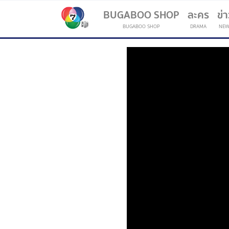
BUGABOO SHOP
ละคร
ข่
BUGABOO SHOP
DRAMA
NEW