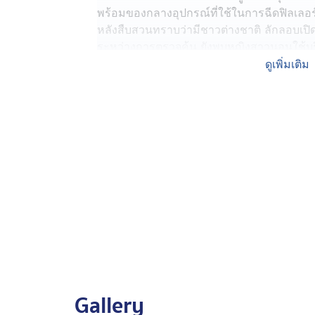
พร้อมของกลางอุปกรณ์ที่ใช้ในการฉีดฟิลเลอร
หลังสืบสวนทราบว่ามีชาวต่างชาติ ลักลอบเปิด
ระหว่างการตรวจค้น ยังพบหญิงสาวนอนใช้บริ
ดูเพิ่มเติม
จากการสอบถาม นางคริสติน รับว่าไม่มีใ
และวิลล่าดังกล่าว ก็ไม่ได้ขออนุญาตประกอ
ๆ ที่พบ รับว่าได้ลอบนำเข้ามาจากประเทศรัสเซ
ส่ง สภ.ถลาง ดำเนินคดีตามกฎหมาย
Gallery