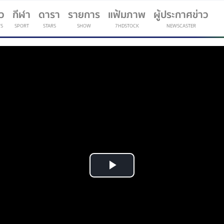
าว
กีฬา
ดารา
รายการ
แฟ้มภาพ
ผู้ประกาศข่าว
S
SPORT
STARS
SHOW
7HDSTOCK
NEWSCASTER
(current)
Play
Video