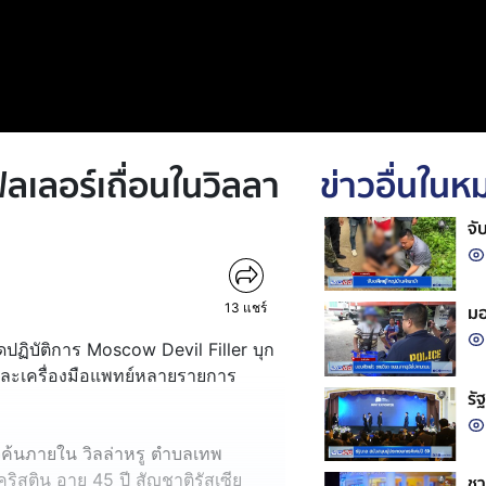
ิลเลอร์เถื่อนในวิลลา
ข่าวอื่นใน
จั
13
แชร์
มอ
ดปฏิบัติการ Moscow Devil Filler บุก
 และเครื่องมือแพทย์หลายรายการ
รั
ค้นภายใน วิลล่าหรู ตำบลเทพ
ริสติน อายุ 45 ปี สัญชาติรัสเซีย
ชา