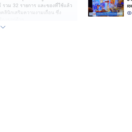
เซ
์ รวม 32 รายการ และของที่ใช้แล้ว
คลินิกเสริมความงามเถื่อน ซึ่ง
การอยู่ด้วย
บอนุญาตประกอบกิจการสถานพยาบาล
บกิจการ ส่วนอุปกรณ์ทางการแพทย์ต่าง
ีย ผ่านทางสนามบิน เบื้องต้น จึงพาตัว