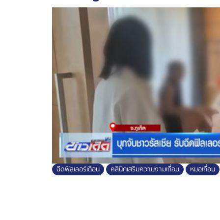
ฉีดฟิลเลอร์เถื่อน
คลินิกเสริมความงามเถื่อน
หมอเถื่อน