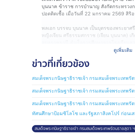
บุนนาค ข้าราช การบำนาญ สังกัดกระทรวงกลา
ปอดติดเชื้อ เมื่อวันที่ 22 มกราคม 2569 สิริอ
พลเอก บรรจบ บุนนาค เป็นบุตรของพระยาศรีธ
หญิงเจียน ศรีธรรมศกราช (เจียน บุนนาค) เกิดเ
อุบลราชธานี สำเร็จการศึกษาจากโรงเรียนส
ร้อยพระจุลจอมเกล้า และมีโอกาสได้ไปศึกษาห
ดูเพิ่มเติม
ผบ.ร้อย และหลักสูตรการประปา ที่ Fort Belvoir
ข่าวที่เกี่ยวข้อง
ราชการแล้วมีโอกาสได้ศึกษาวิชาทางการทหาร
บก (ชุดที่ 37), โรงเรียนเสนาธิการทหารบก
สมเด็จพระกนิษฐาธิราชเจ้า กรมสมเด็จพระเทพรัตน
(หลักสูตรเร่งรัด) ชุดที่ 11
สมเด็จพระกนิษฐาธิราชเจ้า กรมสมเด็จพระเทพรัตน
พลเอก บรรจบ บุนนาค เป็นผู้มีความรู้ความสาม
สุจริตและจงรักภักดี มีความเจริญก้าวหน้า
สมเด็จพระกนิษฐาธิราชเจ้า กรมสมเด็จพระเทพรั
ราชโองการ โปรดเกล้าโปรดกระหม่อมให้เป็น
ทัศนศึกษาป้อมซิโลโซ และรัฐสภาสิงคโปร์ ก่อน
รับแต่งตั้งให้เป็นรัฐมนนตรีว่าการกระทรวง
สมเด็จพระกนิษฐาธิราชเจ้า กรมสมเด็จพระเทพรัตนราชสุดา 
ด้านชีวิตครอบครัว สมรสกับคุณหญิงอรนุช บ