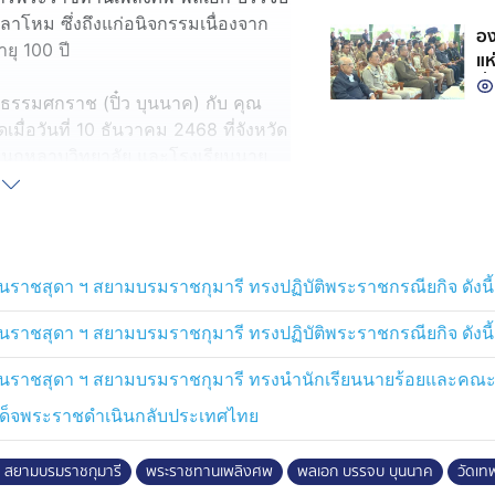
โหม ซึ่งถึงแก่อนิจกรรมเนื่องจาก
อง
ายุ 100 ปี
แห
ที
รรมศกราช (ปิ๋ว บุนนาค) กับ คุณ
เน
มื่อวันที่ 10 ธันวาคม 2468 ที่จังหวัด
วนกุหลาบวิทยาลัย และโรงเรียนนาย
ลักสูตรโรงเรียนทหารช่าง ชั้น
 รัฐเวอร์จิเนีย สหรัฐอเมริกา เมื่อรับ
ชั้นสูง ที่โรงเรียนเสนาธิการทหาร
สหรัฐฯ และวิทยาลัยการทัพบก
ราชสุดา ฯ สยามบรมราชกุมารี ทรงปฏิบัติพระราชกรณียกิจ ดังนี้
ราชสุดา ฯ สยามบรมราชกุมารี ทรงปฏิบัติพระราชกรณียกิจ ดังนี้
ารถ ปฏิบัติหน้าที่ด้วยความซื่อสัตย์
มาโดยตลอด ในปี 2520 มีพระบรม
ตนราชสุดา ฯ สยามบรมราชกุมารี ทรงนำนักเรียนนายร้อยและคณะ
ราชองครักษ์เวร และในปี 2535 ได้
เสด็จพระราชดำเนินกลับประเทศไทย
กลาโหม
ฯ สยามบรมราชกุมารี
พระราชทานเพลิงศพ
พลเอก บรรจบ บุนนาค
วัดเท
ุนนาค มีบุตร-ธิดา รวม 2 คน