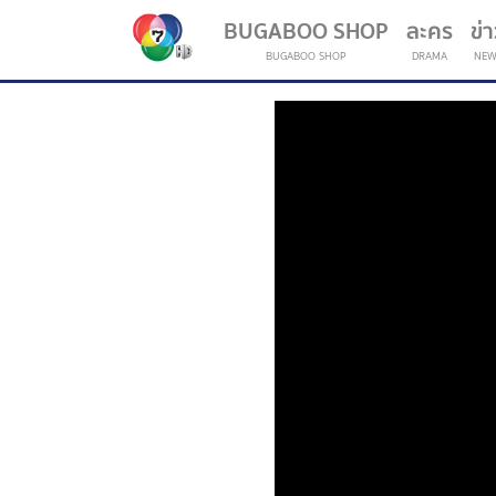
BUGABOO SHOP
ละคร
ข่
BUGABOO SHOP
DRAMA
NEW