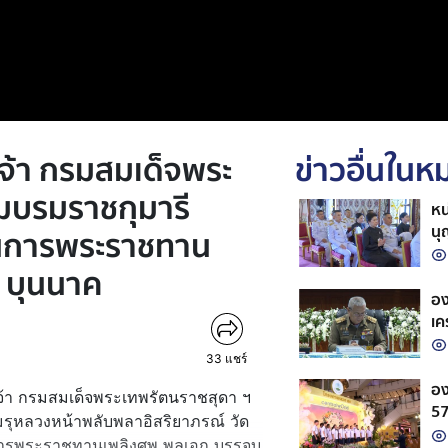
จ้า กรมสมเด็จพระ
ข่าวอื่นใน
มบรมราชกุมารี
หน
นุ
ในการพระราชทาน
พร
 บุนนาค
รา
อง
เค
ขอ
33
แชร์
อง
ชเจ้า กรมสมเด็จพระเทพรัตนราชสุดา ฯ
5
รุหลวงหน้าพลับพลาอิสริยาภรณ์ วัด
นการพระราชทานเพลิงศพ พลเอก บรรจบ