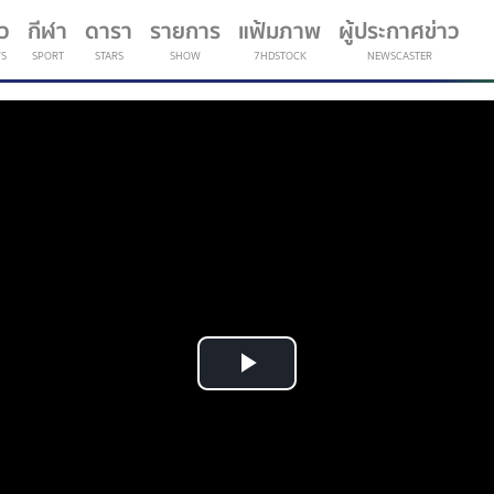
าว
กีฬา
ดารา
รายการ
แฟ้มภาพ
ผู้ประกาศข่าว
S
SPORT
STARS
SHOW
7HDSTOCK
NEWSCASTER
(current)
Play
Video