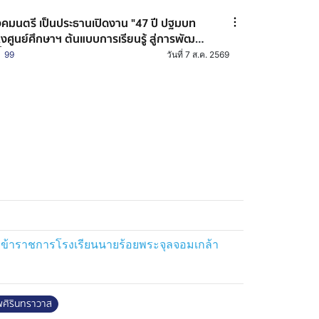
คมนตรี เป็นประธานเปิดงาน "47 ปี ปฐมบท
่งศูนย์ศึกษาฯ ต้นแบบการเรียนรู้ สู่การพัฒนา
่ยั่งยืน" ณ ศูนย์ศึกษาการพัฒนาเขาหินซ้อนอัน
99
วันที่ 7 ส.ค. 2569
ื่องมาจากพระราชดำริ จังหวัดฉะเชิงเทรา
ข้าราชการโรงเรียนนายร้อยพระจุลจอมเกล้า
พศิรินทราวาส