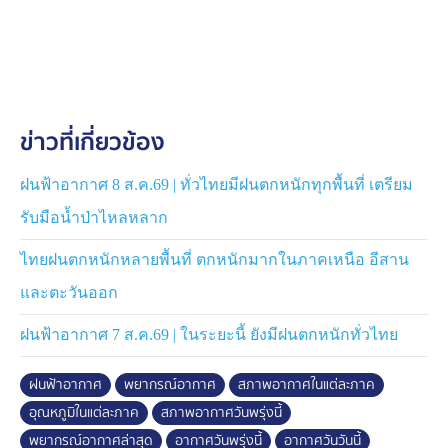
โดยชาวบ้าน จังหวัดระยอง บอกว่าก่อนหน้านี้มีคนมาบอก
ว่ามีปลิงทะเลสีชมพูเกยตื้นอยู่ที่หาดบ้านเพ ซึ่งไม่ไกลจาก
บ้านมากนัก ด้วยความตื้นเต้นจึงรีบมาดู ตอนแรกเห็นหาด
เป็นสีชมพูเลย พอเข้าไปดูใกล้ ๆ พบปลิงทะเลมากมาย
ข่าวที่เกี่ยวข้อง
มหาศาล ซึ่งมันสวยมาก ๆ ตั้งแต่อยู่ที่ระยองมาก็ไม่เคยเห็น
ปรากฏการณ์เช่นนี้
ฝนฟ้าอากาศ 8 ส.ค.69 | ทั่วไทยมีฝนตกหนักทุกพื้นที่ เตรียม
ขณะที่ทาง กรมทรัพยากรทางทะเลและชายฝั่ง (กรมทะเล)
รับมือน้ำป่าไหลหลาก
ได้ส่งเจ้าหน้าที่เข้าตรวจสอบ พร้อมชี้แจงว่า ปรากฏการณ์
ดังกล่าวเป็นเรื่องที่พบเห็นได้ยาก แต่เป็นปรากฏการณ์ตาม
ไทยฝนตกหนักหลายพื้นที่ ตกหนักมากในภาคเหนือ อีสาน
ธรรมชาติ คาดว่าเกิดจากอิทธิพลของพายุและคลื่นลมแรงที่
และตะวันออก
พัดพาพวกมันขึ้นมา และไม่ได้ส่งผลกระทบที่เป็นอันตรายต่อ
ระบบนิเวศ
ฝนฟ้าอากาศ 7 ส.ค.69 | ในระยะนี้ ยังมีฝนตกหนักทั่วไทย
โดยประชาชนสามารถรับชมและถ่ายภาพความสวยงามได้
ฝนฟ้าอากาศ
พยากรณ์อากาศ
สภาพอากาศในแต่ละภาค
แต่ขอความร่วมมือหลีกเลี่ยงการสัมผัสโดยตรง ห้ามจับ หรือ
อุณหภูมิในแต่ละภาค
สภาพอากาศวันพรุ่งนี้
เดินเหยียบ" เนื่องจากอาจทำให้เกิดการระคายเคืองผิวหนัง
พยากรณ์อากาศล่าสุด
อากาศวันพรุ่งนี้
อากาศวันวันนี้