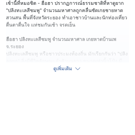
เช้านี้ที่หมอชิต - ฮือฮา ปรากฏการณ์ธรรมชาติที่หาดูยาก
"ปลิงทะเลสีชมพู" จำนวนมหาศาลถูกคลื่นซัดเกยชายหาด
สวนสน พื้นที่จังหวัดระยอง ทำเอาชาวบ้านและนักท่องเที่ยว
ตื่นตาตื่นใจ แห่ชมกันเช้า จรดเย็น
ฮือฮา ปลิงทะเลสีชมพู จำนวนมหาศาล เกยหาดบ้านเพ
จ.ระยอง
ปลิงทะเลสีชมพู หรือชาวประมงท้องถิ่น มักเรียกกันว่า "ปลิง
ลูกยอ" สิ่งมีชีวิตลักษณะลำตัวมนยาว ขนาดเท่านิ้วโป้ง มี
สีชมพูและสีแดงอมชมพูสดใส จำนวนมหาศาลตัวเกยตื้นอยู่
ดูเพิ่มเติม
ริมหาด บริเวณชายหาดสวนสน พื้นที่ตำบลเพ อำเภอเมือง
จังหวัดระยอง ส่งผลให้ชาวบ้าน และนักท่องเที่ยว ที่อยู่
บริเวณดังกล่าวตื่นตาตื่นใจที่ได้เห็นปรากฏการณ์ธรรมชาติ
ที่สวยงามเช่นนี้
กระทั่งช่วงเย็น เวลาประมาณ 17.00 น. กลับมาอีกแล้ว
ถือว่าเป็นครั้งที่ 2 ของวันเลยก็ว่าได้ เมื่อซากปลิงทะเล
สีชมพู จำนวนมหาศาลเกยหาดอีกครั้ง แต่ห่างจากจุดที่พบ
เมื่อเช้าประมาณ 1 กิโลเมตร