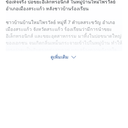
ข้อเท็จจริง บ่อขยะอิเล็กทรอนิกส์ ในหมู่บ้านใหม่ไพรวัลย์
อำเภอเมืองสระแก้ว หลังชาวบ้านร้องเรียน
ชาวบ้านบ้านใหม่ไพรวัลย์ หมู่ที่ 7 ตำบลสระขวัญ อำเภอ
เมืองสระแก้ว จังหวัดสระแก้ว ร้องเรียนว่ามีการนำขยะ
อิเล็กทรอนิกส์ และขยะอุตสาหกรรม มาทิ้งในบ่อขนาดใหญ่
ของเอกชน จนเกิดกลิ่นเหม็นกระจายเข้าไปในหมู่บ้าน ทำให้
เกรงว่าจะเป็นอันตรายต่อสุขภาพ และสร้างความกังวลใจ
เพราะไม่ทราบว่าขยะที่นำไปทิ้งนั้นคืออะไร และมีสารพิษ
ดูเพิ่มเติม
ปนเปื้อนที่ก่อให้เกิดผลกระทบต่อดิน น้ำ และสิ่งแวดล้อม
หรือไม่
นายไชยวัฒน์ ภูนิละมัย ผู้อำนวยการสำนักงาน ป.ป.ช.
ประจำจังหวัดสระแก้ว และเจ้าหน้าที่ที่เกี่ยวข้อง ลงพื้นที่
ตรวจสอบข้อเท็จจริง พบขยะเศษพลาสติก สายไฟ และเศษ
ขยะ ที่เหลือจากการคัดแยกขยะอุตสาหกรรมจำนวนมาก
ถูกทิ้งอยู่ในบ่อและบริเวณใกล้เคียง ซึ่งขณะนี้ยังไม่ทราบ
แหล่งที่มา รวมทั้งยังไม่ทราบว่า ขยะมีสารปนเปื้อนที่เป็น
อันตรายต่อสุขภาพ และสิ่งแวดล้อมหรือไม่