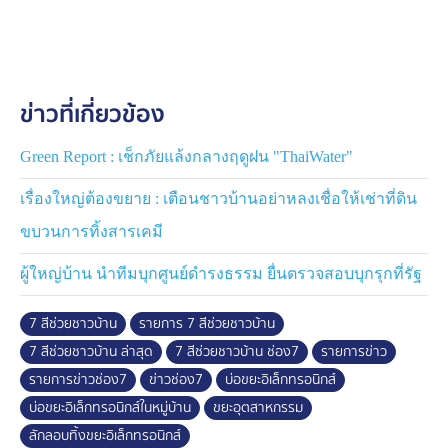
ซึ่งขณะนี้อยู่ระหว่างการตรวจสอบทางวิทยาศาสตร์ และรอ
ผลการตรวจสอบยืนยัน จากศูนย์วิจัยและเตือนภัยมลพิษ
โรงงานภาคตะวันออก จังหวัดชลบุรี โดยระหว่างนี้ทาง
ข่าวที่เกี่ยวข้อง
อบต.สระขวัญ ได้ออกคำสั่งให้งดการนำขยะเข้าไปทิ้ง
จนกว่าจะทราบผลที่ชัดเจนใน 2 สัปดาห์
Green Report : เช็กภัยแล้งกลางฤดูฝน "ThaiWater"
เรื่องใหญ่ต้องขยาย : เตือนชาวบ้านอย่าหลงเชื่อให้เช่าที่ดิน
ขบวนการทิ้งสารเคมี
ผู้ใหญ่บ้าน นำทีมบุกศูนย์ดำรงธรรม ยื่นตรวจสอบบุกรุกที่รัฐ
7 สีช่วยชาวบ้าน
รายการ 7 สีช่วยชาวบ้าน
7 สีช่วยชาวบ้าน ล่าสุด
7 สีช่วยชาวบ้าน ช่อง7
รายการข่าว
รายการข่าวช่อง7
ข่าวช่อง7
บ่อขยะอิเล็กทรอนิกส์
บ่อขยะอิเล็กทรอนิกส์ในหมู่บ้าน
ขยะอุตสาหกรรม
ลักลอบทิ้งขยะอิเล็กทรอนิกส์