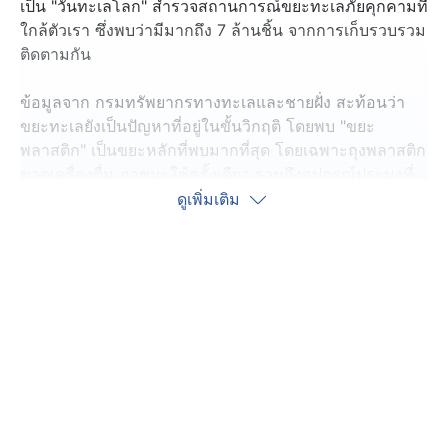
เป็น "วันทะเลโลก" สำรวจสถานการณ์ขยะทะเลภัยคุกคามที่
ใกล้ตัวเรา ซึ่งพบว่ามีมากถึง 7 ล้านชิ้น จากการเก็บรวบรวม
ติดตามกัน
ข้อมูลจาก กรมทรัพยากรทางทะเลและชายฝั่ง สะท้อนว่า
ขยะทะเลยังเป็นปัญหาที่อยู่ในขั้นวิกฤติ โดยพบ "ขยะ
พลาสติก" เป็นขยะหลักที่พบมากที่สุด โดยเฉพาะถุงพลาสติก
ขวดเครื่องดื่ม ภาชนะใช้ครั้งเดียว รวมถึงอุปกรณ์ประมงที่
ถูกทิ้ง
ดูเพิ่มเติม
ปีที่แล้ว จากความร่วมมือของหลายภาคส่วน ระดมเก็บขยะ
ทะเลได้ถึง 7 ล้านชิ้น หนักกว่า 400 ตัน ซึ่งหากขยะเหล่านี้
ตกค้าง จะส่งผลกระทบต่อระบบนิเวศ โดยเฉพาะสัตว์ทะเล
นอกจากการจัดการขยะปลายทางแล้ว ต้องทำควบคู่จัดการ
ขยะตั้งแต่ต้นทาง ลดการใช้พลาสติกครั้งเดียวทิ้ง การส่ง
เสริมความรับผิดของผู้ผลิต การจำกัดการใช้พลาสติกบาง
ประเภท ไปจนถึงการติดตามชนิดของขยะรายชิ้น เพื่อให้
ทราบถึงแหล่งกำเนิด