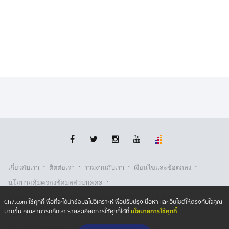
·
·
·
·
เกี่ยวกับเรา
ติตต่อเรา
ร่วมงานกับเรา
เงื่อนไขและข้อตกลง
·
นโยบายคุ้มครองข้อมูลส่วนบุคคล
·
·
นโยบายคุ้มครองข้อมูลส่วนบุคคล (ออนไลน์)
นโยบายคุกกี้
Ch7.com ใช้คุกกี้เพื่อที่จะได้นำข้อมูลไปวิเคราะห์เพื่อปรับปรุงเนื้อหา และเว็บไซต์ให้ตรงกับใจคุณ
นโยบายการใช้คุกกี้
มากขึ้น คุณสามารถศึกษา รายละเอียดการใช้คุกกี้ได้ที่
รับเรื่องร้องเรียน