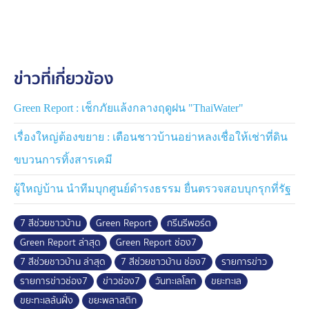
เพราะปัญหาสิ่งแวดล้อม...รอไม่ได้
ข่าวที่เกี่ยวข้อง
Green Report : เช็กภัยแล้งกลางฤดูฝน "ThaiWater"
เรื่องใหญ่ต้องขยาย : เตือนชาวบ้านอย่าหลงเชื่อให้เช่าที่ดิน
ขบวนการทิ้งสารเคมี
ผู้ใหญ่บ้าน นำทีมบุกศูนย์ดำรงธรรม ยื่นตรวจสอบบุกรุกที่รัฐ
7 สีช่วยชาวบ้าน
Green Report
กรีนรีพอร์ต
Green Report ล่าสุด
Green Report ช่อง7
7 สีช่วยชาวบ้าน ล่าสุด
7 สีช่วยชาวบ้าน ช่อง7
รายการข่าว
รายการข่าวช่อง7
ข่าวช่อง7
วันทะเลโลก
ขยะทะเล
ขยะทะเลล้นฝั่ง
ขยะพลาสติก