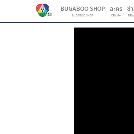
BUGABOO SHOP
ละคร
ข่
BUGABOO SHOP
DRAMA
NEW