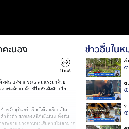
้าคะนอง
ข่าวอื่นใน
ล่
11
แชร์
ค่เม็ดฝน แต่พากระแสลมแรงมาด้วย
ตม
่อค้าแม่ค้า ที่ไม่ทันตั้งตัว เสีย
ร่
วัดสุรินทร์ เรียกได้ว่าเรียบเป็น
ตั้งตัว ยกของหนีกันไม่ทัน ทั้งร่ม
ัดกระจาย บางส่วนพังเสียหายไม่สามาถ
ศธ