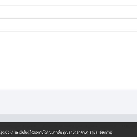
ย ได้แต่คอยเฝ้าสังเกตรอบข้าง กลัว
านี ฝนตกหนักกลายเป็นสีขาวโพลน จน
่คิดว่าฤดูฝนรอบนี้ จะมีพายุพัดถล่ม
ในพื้นที่ อำเภอเขื่องใน ทำเอาคนใช้รถ
ันสิ้นโลก ช่วงนี้ หากเจอฝนตกหนัก
ยังจะเจอฝนตกกันได้อีกยาว ๆ
·
·
ครองข้อมูลส่วนบุคคล
นโยบายคุ้มครองข้อมูลส่วนบุคคล (ออนไลน์)
นโยบายคุ
ปรับปรุงเนื้อหา และเว็บไซต์ให้ตรงกับใจคุณมากขึ้น คุณสามารถศึกษา รายละเอียดการ