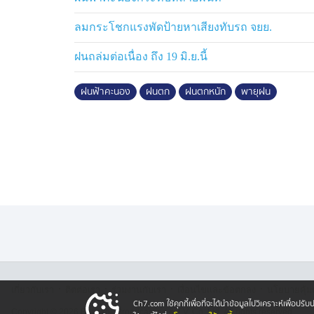
อยู่ใต้อาคาร แต่ถึงแบบนั้นก็ยังกังวลใจไม่น้อ
ต้นไม้จะหักโค่นล้มปลิวมาโดนตัวบ้าน
ลมกระโชกแรงพัดป้ายหาเสียงทับรถ จยย.
ฝนถล่มต่อเนื่อง ถึง 19 มิ.ย.นี้
ภายใน อำเภอม่วงสามสิบ จังหวัดอุบลราชธ
มองไม่เห็นบรรยากาศโดยรอบ ชาวบ้านบอกว่าไม
ฝนฟ้าคะนอง
ฝนตก
ฝนตกหนัก
พายุฝน
รุนแรงขนาดนี้
ยังอยู่กันที่ จังหวัดอุบลราชธานี ขยับมาดูกัน
ใชถนนหวั่นใจ รอบข้างดูน่ากลัว ราวกับหนังว
ลมแรงต้องขับขี่ด้วยความระมัดระวัง คาดว่า
·
·
·
·
เกี่ยวกับเรา
ติตต่อเรา
ร่วมงานกับเรา
เงื่อนไขและข้อตกลง
นโยบายคุ้ม
Ch7.com ใช้คุกกี้เพื่อที่จะได้นำข้อมูลไปวิเคราะห์เพื่อ
Copyright © 2026 Bangkok Broadcasting & T.V. Co.,Ltd.
All rights reserved