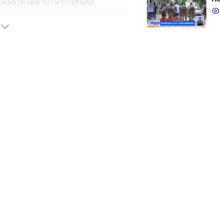
ีเหลือให้ได้ทำมาหากินกันต่อ
โดนพายุพัดถล่ม ต้นไม้ที่อุตส่าห์ให้
ายต้น เจ้าของร้านได้แต่ทำใจ พร้อม
ดีที่สุดแล้ว
ินทร์ สร้างความตกใจตกใจให้แก่ชาวบ้าน
ัวบ้านเพียงนิดเดียว จนเพื่อน ๆ ต้องรีบ
่นล้มลงมา จะอันตรายไปมากกว่านี้
ับที่ ตลาดแห่งหนึ่งภยใน จังหวัด
พ่อค้า กายเป็นผู้ประสบภัย จะทิ้งไปหลบ
ักษาร้านของตัวเอง
เห็น แต่ลมแรงก็ทำให้หลายคนกังวลใจ
มแรงจนทำให้ต้นไม้โอนเอน หากไม่มี
หักโค่นล้มได้
จ้าของคลิปบอกว่าลมแรงมาก ได้แต่ลม