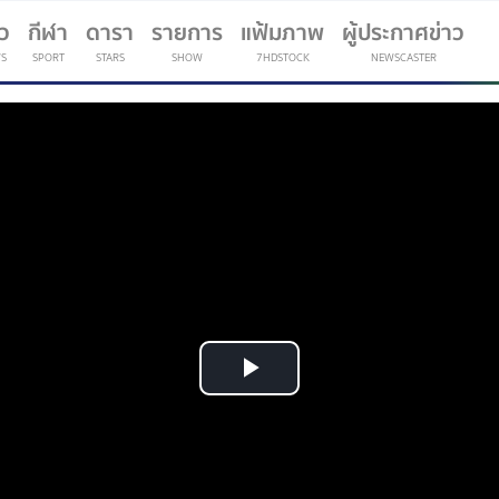
าว
กีฬา
ดารา
รายการ
แฟ้มภาพ
ผู้ประกาศข่าว
S
SPORT
STARS
SHOW
7HDSTOCK
NEWSCASTER
(current)
Play
Video