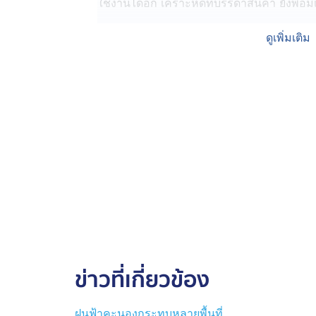
ใช้งานได้อีก เคราะห์ดีที่บรรดาสินค้า ยังพอม
ไม่เว้นแม้กระทั้ง ร้านคาเฟ ในจังหวัดสุรินทร์ 
ดูเพิ่มเติม
เวลาเพาะปลูก เพื่อตกแต่งร้าน พัดเสียหายหล
ปลอบใจตัวเองว่า อย่างน้อยไม่มีผู้บาดเจ็บถือว่า
เช่นเดียวกับที่ อำเภอศีขรภูมิ ในจังหวัดสุร
ในพื้นที่ ต้นไม้หักล้มลงมา เฉียดคนที่อยู่นอกต
เรียกให้กลับเข้ามา กลัวว่าหากต้นไม้ใหญ่โค
พูดได้คำเดียวว่าเดือดร้อนถ้วนหน้า เช่นเดียวก
ศรีสะเกษ พ่อค้ากลุ่มนี้บอกว่า ไม่ได้เป็นแล้ว
ฝนก็ทำไม่ได้ ต้องยอมเปียกยอมเหนื่อย เพื่อร
หลายพื้นที่แม้จะไม่มีฝนตกลงมาเป็นเม็ด ให้
ไม่น้อย อย่างในจุดนี้ เห็นได้ชัดว่ากระแสล้
ข่าวที่เกี่ยวข้อง
หลังคาช่วยพยุงอยู่ด้านหลัง ก็อาจทำให้ต้นไม้
ส่วนจุดนี้บอกเลยว่า มาครบ ทั้งลม ทั้งฝน เ
ฝนฟ้าคะนองกระทบหลายพื้นที่