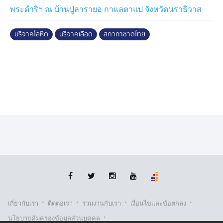
พระดำริฯ ณ บ้านปูลารายอ กาแลตาแป จังหวัดนราธิวาส
บริจาคโลหิต
บริจาคเลือด
สภากาชาดไทย
·
·
·
·
เกี่ยวกับเรา
ติตต่อเรา
ร่วมงานกับเรา
เงื่อนไขและข้อตกลง
·
นโยบายคุ้มครองข้อมูลส่วนบุคคล