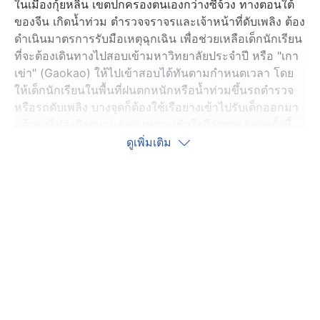
ในเมืองกุ้ยหลิน เขตปกครองตนเองกว่างซีจ้วง ทางตอนใต้
ของจีน เกิดน้ำท่วม ตำรวจจราจรและเจ้าหน้าที่ดับเพลิง ต้อง
ดำเนินมาตรการรับมือเหตุฉุกเฉิน เพื่อช่วยเหลือเด็กนักเรียน
ที่จะต้องเดินทางไปสอบเข้ามหาวิทยาลัยประจำปี หรือ "เกา
เข่า" (Gaokao) ให้ไปเข้าสอบได้ทันตามกำหนดเวลา โดย
ให้เด็กนักเรียนในพื้นที่ฝนตกหนักหรือน้ำท่วมขึ้นรถตำรวจ
หรือรถดับเพลิง บางจุดก็ต้องใช้เรือยางเข้าไปรับเด็กออกมา
แล้วพาไปส่งถึงสนามสอบ เพราะเข้าใจดีว่าการสอบครั้งนี้
สำคัญต่ออนาคตของเด็กนักเรียนทุกคน จนได้รับเสียงชื่นชม
ดูเพิ่มเติม
จากผู้ปกครอง