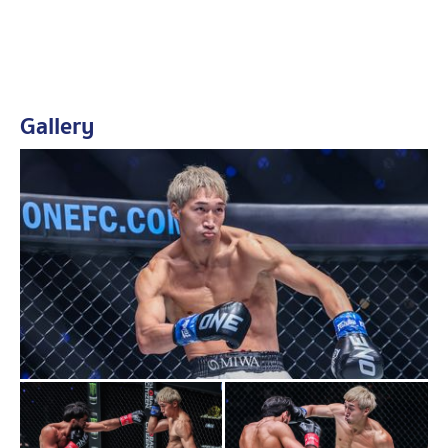
เพื่อนร่วมชาติอย่าง “มาซาอากิ โนอิริ” เพื่อยืนยันการเข้า
ร่วมแข่งขันในศึก ONE ซามูไร 2 อย่างเป็นทางการ อย่างไร
ก็ตาม จนถึงขณะนี้ยังไม่มีการเปิดเผยว่าเขาจะได้เผชิญหน้า
กับคู่ชกรายใด
Gallery
แฟนมวยทั่วโลกคงต้องจับตาดูกันอย่างใกล้ชิดว่า นักสู้จอม
ซ่าจากแดนอาทิตย์อุทัยรายนี้จะได้วัดฝีมือกับใครในศึก ONE
ซามูไร 2
แฟนกีฬาที่สนใจเข้าชมศึก ONE ซามูไร 2 ถึงขอบสนาม
สามารถจองบัตรเข้าชมผ่านทาง
ONEFC.com/ONESamurai 2 และติดตามข่าวสารอัปเดต
ของศึกนี้ได้ที่เฟซบุ๊ก ONE Championship Thailand
เว็บไซต์ ONEFC.com อินสตาแกรม ONEChampTh และ
TikTok ONEChampTH