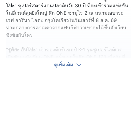
โปะ
” ซูเปอร์สตาร์แดนปลาดิบวัย 30 ปี ที่จะเข้าร่วมแข่งขัน
ในอีเวนต์สุดยิ่งใหญ่ ศึก ONE ซามูไร 2 ณ สนามเอบาระ
เวฟ อารีนา โอตะ กรุงโตเกียวในวันเสาร์ที่ 8 ส.ค. 69
ท่ามกลางการคาดเดาจากแฟนกีฬาว่าเขาจะได้ขึ้นสังเวียน
ชิงชัยกับใคร
“
รูคิยะ อันโปะ
” เจ้าของดีกรีแชมป์ K-1 รุ่นซูเปอร์ไลต์เวต
เปิดตัวบนสังเวียน ONE ครั้งแรกในศึก ONE 173 เมื่อวันที่
16 พ.ย. 68 โดยต้องเจองานหินทันทีในการดวลกับ “มารัต
ดูเพิ่มเติม
กริกอเรียน” อดีตผู้ท้าชิงแชมป์โลก ONE คิกบ็อกซิง รุ่นเฟ
เธอร์เวต (145-155 ป.) วัย 35 ปี จากอาร์เมเนีย ซึ่งตลอด
การแข่งขันทั้งคู่เปิดหน้าแลกอาวุธกันอย่างดุเดือด ก่อนที่ “
รู
คิยะ อันโปะ
” จะเป็นฝ่ายพ่ายคะแนนเอกฉันท์ไป
จากสไตล์การชกที่ดุดันเร้าใจ ผสานกับคาแรกเตอร์สุดกวน
เป็นเอกลักษณ์ ทำให้แฟนกีฬาการต่อสู้ต่างเฝ้ารอการกลับ
คืนสังเวียนของ “
รูคิยะ อันโปะ
” อย่างใจจดใจจ่อ โดยล่าสุด
เจ้าตัวได้ปรากฏตัวบนเวที ONE ซามูไร 1 ร่วมกับคู่ปรับเก่า