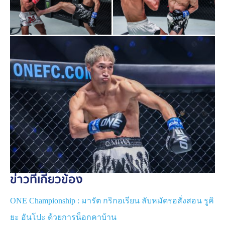
มารัต vs รูคิยะ
ข่าวที่เกี่ยวข้อง
ONE Championship : มารัต กริกอเรียน ลับหมัดรอสั่งสอน รูคิ
ยะ อันโปะ ด้วยการน็อกคาบ้าน