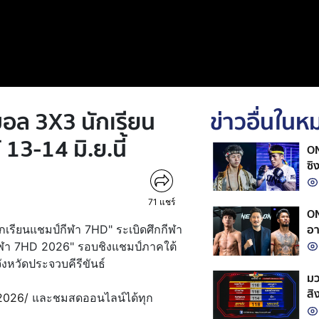
บอล 3X3 นักเรียน
ข่าวอื่นใน
13-14 มิ.ย.นี้
ON
ซิ
71
แชร์
ON
อา
านักเรียนแชมป์กีฬา 7HD" ระเบิดศึกกีฬา
ีฬา 7HD 2026" รอบชิงแชมป์ภาคใต้
จังหวัดประจวบคีรีขันธ์
มว
สิ
2026/
และชมสดออนไลน์ได้ทุก