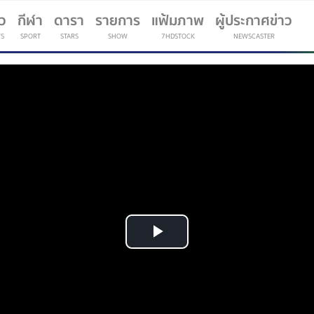
าว
กีฬา
ดารา
รายการ
แฟ้มภาพ
ผู้ประกาศข่าว
S
SPORT
STARS
SHOW
7HDSTOCK
NEWSCASTER
(current)
Play
Video