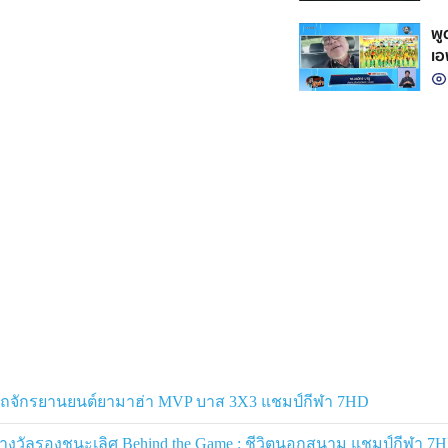
พู
เอ
ารถจักรยานยนต์ยามาฮ่า MVP บาส 3X3 แชมป์กีฬา 7HD
งวัลรองชนะเลิศ Behind the Game : ชีวิตนอกสนาม แชมป์กีฬา 7HD