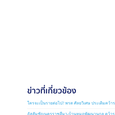
ข่าวที่เกี่ยวข้อง
ใครจะเป็นรายต่อไป? พรต ศัลยวิเศษ ประเดิมคว้
อัสสัมชัญนครราชสีมา-บ้านหมอพัฒนานุกูล คว้ารา