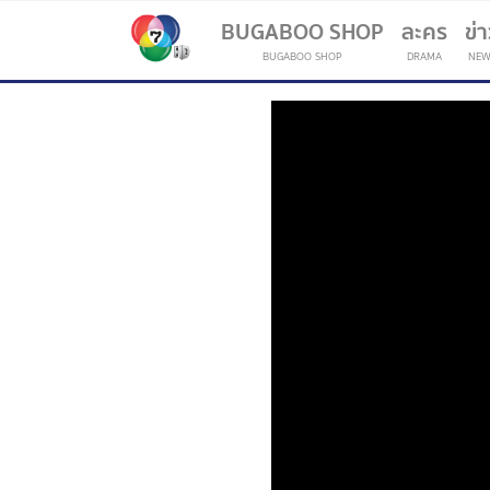
BUGABOO SHOP
ละคร
ข่
BUGABOO SHOP
DRAMA
NEW