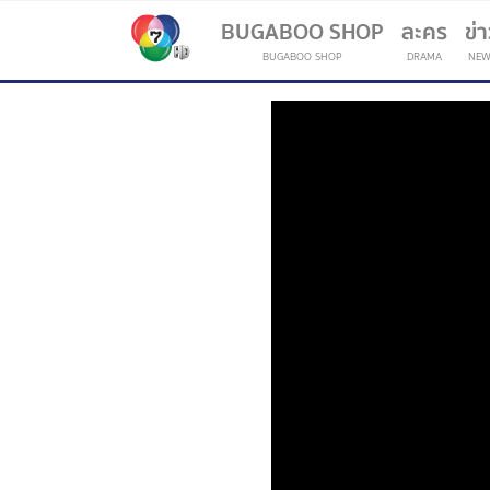
BUGABOO SHOP
ละคร
ข่
BUGABOO SHOP
DRAMA
NEW