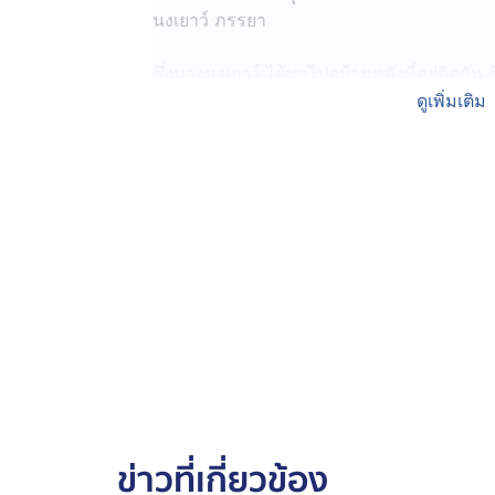
นงเยาว์ ภรรยา
ซึ่งนางนงเยาว์ ได้พาไปดูบ้านหลังที่อยู่ติดกั
เลี้ยงสุนัขไว้บริเวณในบ้าน 13 ตัว ที่ส่งเสียงเ
ดูเพิ่มเติม
เหม็นของมูล และที่บริเวณด้านหน้าก็พบว่า
ภายในบ้าน โดยเฉพาะช่วงที่มีลมพัดเข้ามาจา
ระทบจากกลิ่นปฏิกูลอย่างรุนแรง
นายมานพ บอกว่า จะออกไปสูญอากาศด้านนอก
ลง ใยบ้านเองก็มีกลิ่นเข้ามา ซึ่งไม่ว่าจะล้
ส่วนกลางคืน ยิ่งไม่ได้นอน เพราะสุนัขจะทั้งเห
ไปทางเทศบาลตำบลหนองฉางมาแล้ว 2 ครั้ง แ
ขณะที่เจ้าหน้าที่เทศบาลตำบลหนองฉาง ได้ลงพื
คนดังกล่าว
ซึ่งครูคนดังกล่าว บอกว่า จริง ๆ แล้วไม่ได้เป็น
ข่าวที่เกี่ยวข้อง
ตั้งแต่สมัยที่ยังมีชีวิตอยู่ ส่วนตัวก็อยากหาที่อ