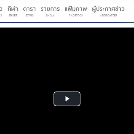
าว
กีฬา
ดารา
รายการ
แฟ้มภาพ
ผู้ประกาศข่าว
S
SPORT
STARS
SHOW
7HDSTOCK
NEWSCASTER
(current)
Play
Video