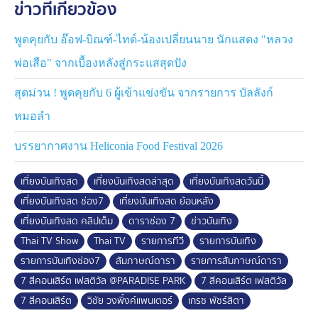
ข่าวที่เกี่ยวข้อง
พูดคุยกับ อ๊อฟ-บิณฑ์-ไทด์-น้องเปลี่ยนนาย นักแสดง "หลวง
พ่อเสือ" จากเบื้องหลังสู่กระแสสุดปัง
สุดม่วน ! พูดคุยกับ 6 ผู้เข้าแข่งขัน จากรายการ บัลลังก์
หมอลำ
บรรยากาศงาน Heliconia Food Festival 2026
เที่ยงบันเทิงสด
เที่ยงบันเทิงสดล่าสุด
เที่ยงบันเทิงสดวันนี้
เที่ยงบันเทิงสด ช่อง7
เที่ยงบันเทิงสด ย้อนหลัง
เที่ยงบันเทิงสด คลิปเต็ม
ดาราช่อง 7
ข่าวบันเทิง
Thai TV Show
Thai TV
รายการทีวี
รายการบันเทิง
รายการบันเทิงช่อง7
สัมภาษณ์ดารา
รายการสัมภาษณ์ดารา
7 สีคอนเสิร์ต เฟสติวัล @PARADISE PARK
7 สีคอนเสิร์ต เฟสติวัล
7 สีคอนเสิร์ต
วิชัย วงพิ้งค์แพนเตอร์
เกรซ พัชร์สิตา