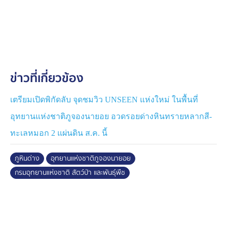
พร้อมกันนี้ได้มอบน้ำผลไม้และน้ำดื่มให้แก่เจ้าหน้าที่พิทักษ์
ป่าอุทยานแห่งชาติภูจองนายอย เพื่อเป็นขวัญและกำลังใจใน
การปฏิบัติงานปกป้องผืนป่าและสิ่งแวดล้อมอย่างเต็มกำลัง
สำหรับจุดชมวิว “ภูหินด่าง” ตั้งอยู่ในท้องที่บ้านหนองเม็ก
ตำบลห้วยข่า อำเภอบุณฑริก จังหวัดอุบลราชธานี มี
ข่าวที่เกี่ยวข้อง
เอกลักษณ์โดดเด่นจากลักษณะทางธรณีวิทยาภูเขาหินทราย
รายล้อมด้วยลานหินระแหงและริ้วสีธรรมชาติหลากสีบน
ผนังหินใต้เพิงผา
เตรียมเปิดพิกัดลับ จุดชมวิว UNSEEN แห่งใหม่ ในพื้นที่
อุทยานแห่งชาติภูจองนายอย อวดรอยด่างหินทรายหลากสี-
ทั้งยังเป็นจุดชมพระอาทิตย์ขึ้นและทะเลหมอกในฤดูหนาวที่
ทะเลหมอก 2 แผ่นดิน ส.ค. นี้
สามารถมองเห็นทิวทัศน์ของสาธารณรัฐประชาธิปไตย
ประชาชนลาวได้สุดสายตา ซึ่งการเตรียมเปิดพื้นที่แห่งนี้มี
ภูหินด่าง
อุทยานแห่งชาติภูจองนายอย
เป้าหมายสำคัญในการส่งเสริมมรดกทางธรรมชาติ ควบคู่
กรมอุทยานแห่งชาติ สัตว์ป่า และพันธุ์พืช
ไปกับการสร้างจิตสำนึกท่องเที่ยวอย่างมีความรับผิดชอบ
เพื่อให้ผืนป่าอันทรงคุณค่าคงความงดงามและสร้างความ
ภาคภูมิใจให้ท้องถิ่นได้อย่างยั่งยืน
ที่มา : อุทยานแห่งชาติภูจองนายอย จ.อุบลราชธานี