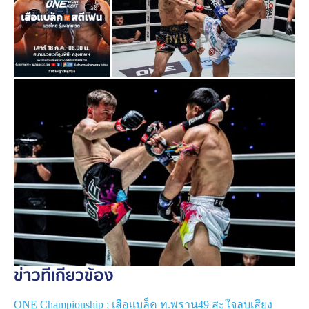
ผลงานในช่วงหลังของ “
เสือแบล็ค
” ไม่เป็นไปตามเป้า โดย
ล่าสุดเพิ่งลดน้ำหนักลงมาชกในรุ่นฟลายเวตครั้งแรกหวังกู้
ฟอร์มเก่ง แต่ต้านความแกร่งในกติกาคิกบ็อกซิงของ “ฮิว”
จากญี่ปุ่นไม่ไหว พ่ายทีเคโอยกแรกไปแบบช็อกแฟนมวยทั่ว
ประเทศในศึก
ONE Fight Night 41
เมื่อเดือน มี.ค. ที่ผ่าน
มา
กลับมาครั้งนี้ “
เสือแบล็ค
” ยังคงปักหลักลุยในรุ่นฟลายเวตต่อ
เนื่องเป็นไฟต์ที่ 2 โดยพร้อมทุ่มสุดตัวกลับมาเก็บชัยชนะให้
ได้อีกครั้ง เพื่อกู้ศรัทธามหาชนและพิสูจน์ว่ายังมีศักยภาพ
มากพอที่จะก้าวไปสู่ความสำเร็จในรุ่นนี้
ด้าน “
สตีเฟน
” ถือเป็นอีกหนึ่งนักชกต่างชาติที่สร้างชื่อจาก
เวที
ONE ลุมพินี
ด้วยผลงานชนะ 7 จาก 8 ไฟต์ โดยผลงาน
ล่าสุดคือการโชว์ท่าไม้ตายเตะก้านคอน็อก “แรมบ๊อง
ส.เถระพัฒน์” ในศึก
ONE ลุมพินี 128
เมื่อเดือน ต.ค. 68
ข่าวที่เกี่ยวข้อง
พร้อมคว้าสัญญา ONE มาครองเป็นคนที่ 33 ของรายการ
ONE Championship : เสือแบล็ค ท.พราน49 สะใจลบเสียง
ไฟต์นี้ “
สตีเฟน
” ได้โอกาสประเดิมโชว์ฝีมือบนเวทีระดับโลก