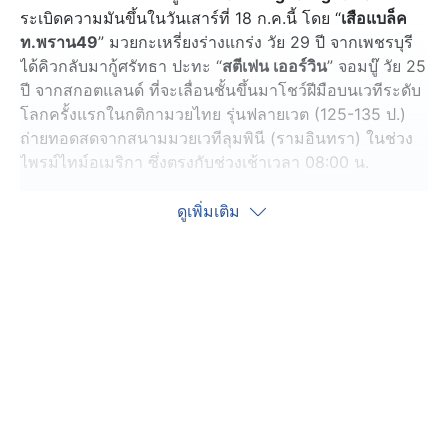
ระเบิดความมันขึ้นในวันเสาร์ที่ 18 ก.ค.นี้ โดย “
เสือแบล็ค
ท.พราน49
” มวยกะเหรี่ยงร่างแกร่ง วัย 29 ปี จากเพชรบุรี
ได้คิวกลับมากู้ศรัทธา ปะทะ “
สตีเฟน เออร์วิน
” จอมบู๊ วัย 25
ปี จากสกอตแลนด์ ที่จะเลื่อนชั้นขึ้นมาโชว์ฝีมือบนเวทีระดับ
โลกครั้งแรกในกติกามวยไทย รุ่นฟลายเวต (125-135 ป.)
ถ่ายทอดสดจากสนามมวยเวทีลุมพินี (รามอินทรา) ในช่วง
ไพรม์ไทม์อเมริกา ซึ่งตรงกับช่วงเช้าเวลา 08:00 น.
“
เสือแบล็ค
” ที่สะดุดพ่ายมา 2 ไฟต์ติด พร้อมสู้แบบไม่มีอะไร
ดูเพิ่มเติม
จะเสีย เพื่อกลับมาคว้าชัยกู้ศรัทธาแฟนมวยอีกครั้ง แต่
ภารกิจครั้งนี้ไม่ง่าย เมื่อ “
สตีเฟน
” เองก็พร้อมทุ่มสุดกำลัง
หวังแจ้งเกิดด้วยการโค่นจอมบู๊ขวัญใจชาวไทยในไฟต์เปิดตัว
บนสังเวียนระดับโลก งานนี้ต่างฝ่ายต่างมีเป้าหมายที่ต้องไป
ให้ถึง ใครจะอยู่ ใครจะไป ต้องติดตาม!