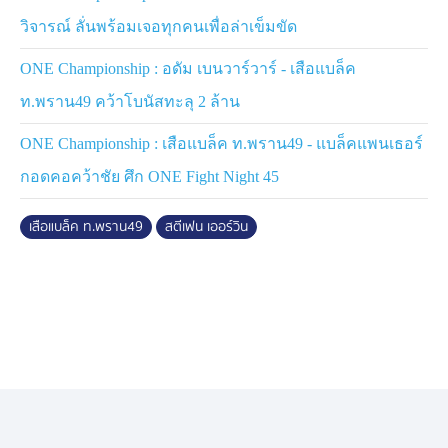
ในฐานะนักกีฬา ONE อย่างเต็มตัว และหวังใช้คู่ชกเจน
วิจารณ์ ลั่นพร้อมเจอทุกคนเพื่อล่าเข็มขัด
สังเวียน ONE อย่าง “
เสือแบล็ค
” เป็นบันไดขั้นแรกของการ
ONE Championship : อดัม เบนวาร์วาร์ - เสือแบล็ค
ล่าความสำเร็จในรุ่นนี้ต่อไป
ท.พราน49 คว้าโบนัสทะลุ 2 ล้าน
แฟนกีฬาชาวไทยสามารถรับชมการถ่ายทอดสดศึก
ONE
Fight Night 45
ทาง Watch.ONEFC.com, Facebook
ONE Championship : เสือแบล็ค ท.พราน49 - แบล็คแพนเธอร์
และ YouTube ของ ONE คู่แรกเริ่มเวลา 8.00 น. และทาง
กอดคอคว้าชัย ศึก ONE Fight Night 45
ช่อง 7HD กด 35 เริ่ม 10.00 น. จองบัตรเข้าชมในสนาม
ผ่านทาง THAI TICKET MAJOR
เสือแบล็ค ท.พราน49
สตีเฟน เออร์วิน