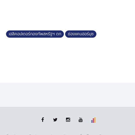
เฮลิคอปเตอร์กองทัพสหรัฐฯ ตก
ช่องแคบฮอร์มุซ