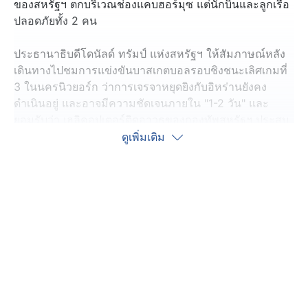
ของสหรัฐฯ ตกบริเวณช่องแคบฮอร์มุซ แต่นักบินและลูกเรือ
ปลอดภัยทั้ง 2 คน
ประธานาธิบดีโดนัลด์ ทรัมป์ แห่งสหรัฐฯ ให้สัมภาษณ์หลัง
เดินทางไปชมการแข่งขันบาสเกตบอลรอบชิงชนะเลิศเกมที่
3 ในนครนิวยอร์ก ว่าการเจรจาหยุดยิงกับอิหร่านยังคง
ดำเนินอยู่ และอาจมีความชัดเจนภายใน "1-2 วัน" และ
ยอมรับว่า เฮลิคอปเตอร์ติดอาวุธของกองทัพสหรัฐฯ ประสบ
เหตุตกในช่องแคบฮอร์มุซ แต่นักบินและลูกเรือปลอดภัย
ดูเพิ่มเติม
ไม่มีใครได้รับบาดเจ็บ
ประธานาธิบดีทรัมป์ยืนยันด้วยว่า สหรัฐฯ ยังคงปิดล้อมทาง
ทะเลจนกว่าจะบรรลุข้อตกลงหยุดยิง ซึ่งวานนี้ (8 มิ.ย.) มี
รายงานว่าเรือบรรรทุกน้ำมันเปล่าของอินเดียลำหนึ่ง ซึ่งจะ
แล่นเข้าไปรับน้ำมันในอิหร่าน ถูกเครื่องบินขับไล่ของ
สหรัฐฯ ยิงสกัดจนไปต่อไม่ได้ ทางการโอมานได้ช่วยเหลือ
ลูกเรือทั้ง 24 คน กลับขึ้นฝั่งอย่างปลอดภัย