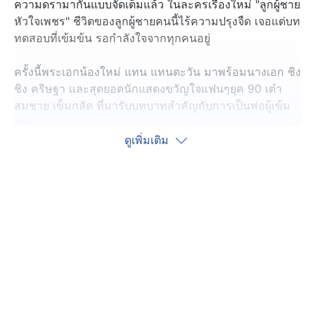
ความดรามากันแบบจัดเต็มแล้ว ในละครเรื่องใหม่ "ลูกผู้ชาย
หัวใจเพชร" ชีวิตของลูกผู้ชายคนนี้ไร้ความปรุงจืด เจอแต่บท
ทดสอบที่เข้มข้น รอกำลังใจจากทุกคนอยู่
ครั้งนี้พระเอกน้องใหม่ แทน แทนตะวัน มาพร้อมนางเอก ชิง
ชิง คริษฐา และสุดยอดนักแสดงขวัญใจแฟนๆยุค 90 เต๋า
สมชาย เข็มกลัด ที่มารับบทบาทสำคัญกับการเป็นพ่อผู้เข้ม
งวด
ดูเพิ่มเติม
เส้นทางบันเทิง พามาดูบรรยากาศการลองเสื้อผ้าของเหล่า
นักแสดงที่ได้ลองเปลี่ยนลุกกันหลายแบบ พระเอก แทน แทน
ตะวัน ได้สวมเสื้อช็อป ชุดยูนิฟอร์มประจำตัวนักเรียนสาย
อาชีวะเป็นครั้งแรก ส่งอินเนอร์ความสุขุม ใจนักเลง รัก
ความถูกต้อง ยืนคู่กับนางเอก ชิงชิง คริษฐา นักเรียนสาวผม
เปียลูกคุณหนู อ่อนหวานแต่ไม่อ่อนแอ ชิงชิง รีบฝากเนื้อ
ฝากตัวกับพระเอกน้องใหม่ก่อนเลย
อีกพาร์ทในการเป็น Rock Star แทนก็ทำถึง หล่อเท่ Look
หนุ่มร็อก กับการเป็นศิลปินเต็มตัว และหัวหน้าด้อมก็ต้องเป็น