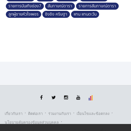
รายการบันเทิงช่อง7
สัมภาษณ์ดารา
รายการสัมภาษณ์ดารา
ลูกผู้ชายหัวใจเพชร
ชิงชิง คริษฐา
แทน แทนตะวัน
·
·
·
·
เกี่ยวกับเรา
ติตต่อเรา
ร่วมงานกับเรา
เงื่อนไขและข้อตกลง
·
นโยบายคุ้มครองข้อมูลส่วนบุคคล
·
·