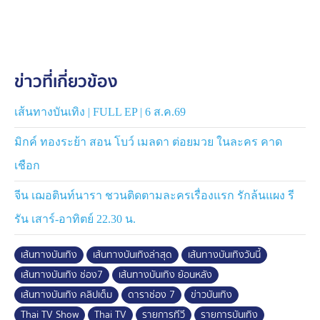
นางเอก ชิงชิง เท่านั้น คู่นี้มีโมเมนต์หวาน ๆ เล่นกับใจมาก
แต่ในละครจะได้หวานกันแบบนี้ไหม ต้องรอดู
บอกเลยว่าชีวิตของพระเอกอยู่ยากเพราะเค้าคนนี้ บิ๊ก
ข่าวที่เกี่ยวข้อง
กฤษฎา ชื่อนี้การันตีความร้ายกาจได้เลย กับการแสดงที่
ถึงใจผู้ชมแน่นอน มากับมือขวาอย่าง เติ้ล ปิติพล สนิทกันทั้ง
ในจอและนอกจากแบบนี้ เจอกันก็มีแต่เสียงฮา โดยเฉพาะชื่อ
เส้นทางบันเทิง | FULL EP | 6 ส.ค.69
ตัวละครของเติ้ล ที่มีชื่อว่า "หมัด"
มิกค์ ทองระย้า สอน โบว์ เมลดา ต่อยมวย ในละคร คาด
และแฟนละครในยุค 90 ถูกใจสิ่งนี้แน่นอน เพราะละครเรื่อง
เชือก
นี้ ยังร่วมด้วยนักแสดง-นักร้อง ที่คุณคุ้นเคยอย่าง ทัช ณ
จีน เฌอตินท์นารา ชวนติดตามละครเรื่องแรก รักล้นแผง รี
ตะกั่วทุ่ง, ปนัดดา เรืองวุฒิ, แจ๊บ เพ็ญเพชร และศิลปินรุ่น
น้อง ตี๋ วิวิศน์ มาทำให้ละครเรื่องนี้เข้มข้น สมการรอคอย
รัน เสาร์-อาทิตย์ 22.30 น.
ไม่ว่าใครก็มีสิทธิ์ได้ดูละครเรื่องนี้ ลูกผู้ชายหัวใจเพชร
เส้นทางบันเทิง
เส้นทางบันเทิงล่าสุด
เส้นทางบันเทิงวันนี้
พร้อมมอบความสนุกให้แฟน ๆ แล้ว ในอังคารที่ 16
เส้นทางบันเทิง ช่อง7
เส้นทางบันเทิง ย้อนหลัง
มิถุนายนนี้ เวลา 19.00 น. รอชมความสนุกเข้มข้น ครบรส
เส้นทางบันเทิง คลิปเต็ม
ดาราช่อง 7
ข่าวบันเทิง
ที่หน้าจอ 7HD กด 35
Thai TV Show
Thai TV
รายการทีวี
รายการบันเทิง