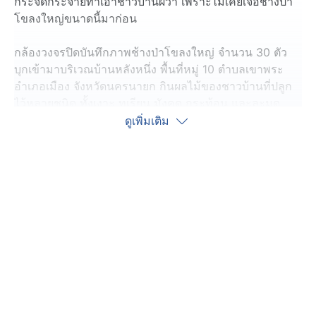
กระจัดกระจายทำเอาชาวบ้านผวา เพราะไม่เคยเจอช้างป่า
โขลงใหญ่ขนาดนี้มาก่อน
กล้องวงจรปิดบันทึกภาพช้างป่าโขลงใหญ่ จำนวน 30 ตัว
บุกเข้ามาบริเวณบ้านหลังหนึ่ง พื้นที่หมู่ 10 ตำบลเขาพระ
อำเภอเมือง จังหวัดนครนายก กินผลไม้ของชาวบ้านที่ปลูก
ไว้หลายชนิด ทั้งเงาะ ทุเรียน มังคุด กระท้อน และละมุด
แล้วยังรื้อข้าวของกระจัดกระจายจนโอ่งแตกพังเสียหาย เหตุ
ดูเพิ่มเติม
เกิดเวลาประมาณ 20.30 น. วันที่ 8 มิถุนายน
สอบถาม นายสุรินทร์ แสงอรุณ เจ้าของบ้าน เล่าว่าตนปลูก
บ้านพักไว้ให้ลูกน้อง เพื่อคอยดูแลสวนผลไม้ คืนเกิดเหตุลูก
น้องตน โทร.มาบอกว่าเข้าบ้านไม่ได้เพราะมีช้างป่า จำนวน
4-5 ตัว ยืนขวางถนนอยู่ จากนั้นตนเปิดดูกล้องวงจรปิดติดไว้
บริเวณบ้านผ่านโทรศัพท์มือถือ ก็เห็นช้างป่าอีกโขลงใหญ่
ประมาณ 30 ตัว เดินวนเวียนอยู่รอบบ้าน ตนจึงโทร.บอกให้
ลูกน้องหลบไปก่อน ซึ่งช้างก็เดินวนเวียนนานกว่า 1 ชั่วโมง
ก่อนกลับเข้าป่า เหตุการณ์แบบนี้ไม่เคยเกิดขึ้นมานานกว่า 2
ปี ส่วนช้างป่าโขลงนี้น่าจะเป็นโขลงช้างแม่ชบาแน่นอน