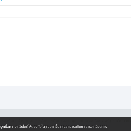
·
·
ครองข้อมูลส่วนบุคคล
นโยบายคุ้มครองข้อมูลส่วนบุคคล (ออนไลน์)
นโยบายคุ
ปรับปรุงเนื้อหา และเว็บไซต์ให้ตรงกับใจคุณมากขึ้น คุณสามารถศึกษา รายละเอียดการ