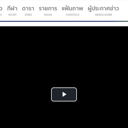
าว
กีฬา
ดารา
รายการ
แฟ้มภาพ
ผู้ประกาศข่าว
S
SPORT
STARS
SHOW
7HDSTOCK
NEWSCASTER
(current)
Play
Video