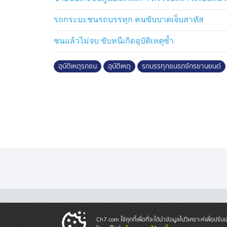
รถกระบะชนรถบรรทุก คนขับบาดเจ็บสาหัส
ชนแล้วไม่จบ ขับหนีเกิดอุบัติเหตุซ้ำ
อุบัติเหตุรถชน
อุบัติเหตุ
รถบรรทุกชนรถจักรยานยนต์
·
·
·
·
เกี่ยวกับเรา
ติตต่อเรา
ร่วมงานกับเรา
เงื่อนไขและข้อตกลง
นโยบายคุ้ม
Ch7.com ใช้คุกกี้เพื่อที่จะได้นำข้อมูลไปวิเคราะห์เพื่อ
Copyright © 2026 Bangkok Broadcasting & T.V. Co.,Ltd.
All rights reserved