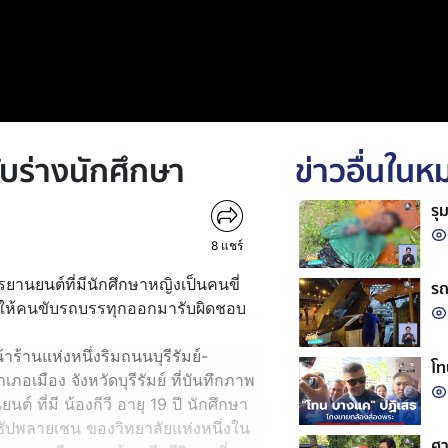
ับร่างนักศึกษา
ข่าวอื่นใน
รุ
8
แชร์
กรยานยนต์ที่มีนักศึกษาหญิงเป็นคนขี่
รถ
อนให้คนขับรถบรรทุกออกมารับผิดชอบ
าร้านแห่งหนึ่งริมถนนบุรีรัมย์-
โท
เภอเมือง จังหวัดบุรีรัมย์ ที่บันทึกภาพ
์ ที่มี น้องกีวี อายุ 19 ปี นักศึกษา
ะซัปพลายเชน ของวิทยาลัยแห่งหนึ่งใน
ศา