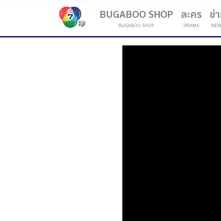
BUGABOO SHOP
ละคร
ข่
BUGABOO SHOP
DRAMA
NEW