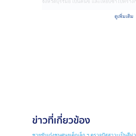
จังหวัดบุรีรัมย์ เป็นคนขี่ และเหยีบซ้ำไปที่ร่
ทีมข่าวลงพื้นที่ บ้านของน้องกีวี ในพื้นที่หมู่ท
ดูเพิ่มเติม
พบญาติ ๆ กำลังจัดงานศพให้กับน้อง ท่ามกล
แม่ของน้องกีวี นางสาวอุไร อายุ 39 ปี เล่าว่า 
ได้กับเหตุการณ์ อยากให้คนขับรถบรรทุกพ่ว
น้องกีวี เป็นลูกเพียงคนเดียว
นางสาวบุญเลิศ อายุ 58 ปี ย่าของน้องกีวี บอก
บุรีรัมย์ ก่อนเกิดเหตุ หลานได้กลับมาที่บ้านช
ก่อนเกิดเหตุ หลานได้โทรมาหา กำชับว่า ย่
ครบด้วยนะ ด้วยความเป็นห่วง เนื่องจากตัวเ
แต่เมื่อมานึกย้อนกลับไป กลับรู้สึกเหมือนเป็น
ส่วนทางด้านคดี พนักงานสอบสวน สภ.เมืองบุรี
ข่าวที่เกี่ยวข้อง
ตามเส้นทางต่าง ๆ เพื่อเรียกตัวคนขับรถบร
ชายขับเก๋งชนศูนยเด็กเล็ก ฯ ตรวจปัสสาวะเป็นสีม่