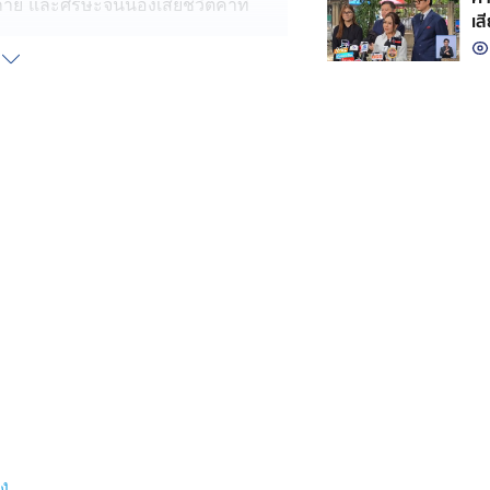
างกาย และศีรษะจนน้องเสียชีวิตคาที่
เส
ี่ 1 ตำบลเมืองฝาก อำเภอเมืองบุรีรัมย์
างบรรยากาศที่โศรกเศร้า
เห็นคลิปเหตุการณ์ที่เกิดขึ้นแล้ว รับไม่
งออกมาแสดงความรับผิดชอบ เนื่องจาก
ว่า ช่วงนี้หลานไปฝึกงานที่ตัวเมือง
่วงกลางดึก ได้ยินเสียงตักข้าวกิน และ
ากินยาก่อนอาหารและหลังอาหารให้
องมีโรคประจำตัว ตอนนั้นไม่คิดอะไร
คำสั่งเสียครั้งสุดท้ายของหลาน
รัมย์ ได้มีการตรวจเช็กกล้องวงจรปิด
รทุกพ่วงมาสอบปากคำต่อไป
วง