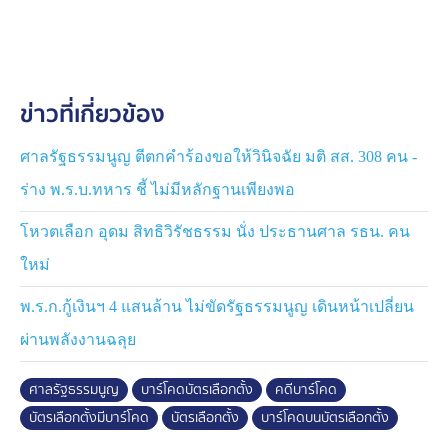
อย่างไรก็ตาม คดีหลักที่ผู้ตรวจการแผ่นดิน ยื่นขอให้วินิจฉัย
ความชอบด้วยรัฐธรรมนูญในการใช้บาร์โคด และคิวอาร์
โคดบนบัตรเลือกตั้งนั้น ศาลรัฐธรรมนูญเคยมีมติรับคำร้อง
ข่าวที่เกี่ยวข้อง
ไว้พิจารณาแล้ว อยู่ระหว่างกระบวนการพิจารณา
ศาลรัฐธรรมนูญ ตีตกคำร้องขอให้วินิจฉัย มติ สส. 308 คน -
ร่าง พ.ร.บ.ทหาร ชี้ ไม่มีหลักฐานเพียงพอ
โหวตเลือก อุดม สิทธิวิรัชธรรม นั่ง ประธานศาล รธน. คน
ใหม่
พ.ร.ก.กู้เงินฯ 4 แสนล้าน ไม่ขัดรัฐธรรมนูญ เดินหน้าเปลี่ยน
ผ่านพลังงานฉลุย
ศาลรัฐธรรมนูญ
บาร์โคดบัตรเลือกตั้ง
คดีบาร์โคด
บัตรเลือกตั้งมีบาร์โคด
บัตรเลือกตั้ง
บาร์โคดบนบัตรเลือกตั้ง