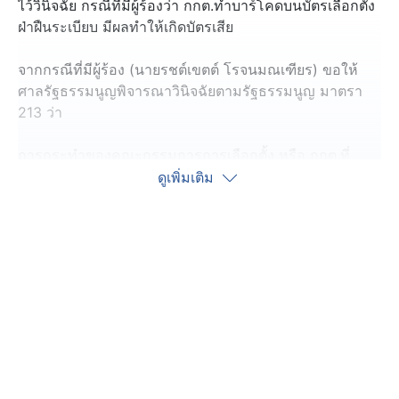
ไว้วินิจฉัย กรณีที่มีผู้ร้องว่า กกต.ทำบาร์โคดบนบัตรเลือกตั้ง
ฝ่าฝืนระเบียบ มีผลทำให้เกิดบัตรเสีย
จากกรณีที่มีผู้ร้อง (นายรชต์เขตต์ โรจนมณเฑียร) ขอให้
ศาลรัฐธรรมนูญพิจารณาวินิจฉัยตามรัฐธรรมนูญ มาตรา
213 ว่า
การกระทำของคณะกรรมการการเลือกตั้ง หรือ กกต.ที่
กำหนดบาร์โคด ลงในบัตรเลือกตั้งสมาชิกสภาผู้แทนราษฎร
ดูเพิ่มเติม
มีผลทำให้บัตรเลือกตั้งเป็นบัตรเสีย ฝ่าฝืนระเบียบ
และการกระทำของ กกต.ที่เก็บรวบรวมข้อมูลความคิดเห็น
ทางการเมือง โดยไม่ได้รับความยินยอมจากผู้มาใช้สิทธิ
เลือกตั้ง ฝ่าฝืนพระราชบัญญัติคุ้มครองข้อมูลส่วนบุคคล
พ.ศ. 2562 มาตรา 26 ละเมิดสิทธิ หรือ เสรีภาพของผู้ร้อง
โดยศาลฯ เห็นว่า หากผู้ร้องเห็นว่า เป็นการละเมิดสิทธิหรือ
เสรีภาพ อาจใช้สิทธิทางศาลฯ อื่นได้ จึงไม่รับคำร้องไว้
พิจารณา