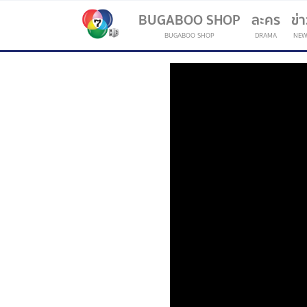
BUGABOO SHOP
ละคร
ข่
BUGABOO SHOP
DRAMA
NEW