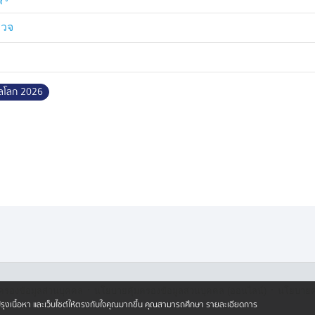
รวจ
ลโลก 2026
·
·
ครองข้อมูลส่วนบุคคล
นโยบายคุ้มครองข้อมูลส่วนบุคคล (ออนไลน์)
นโยบายคุ
ปรับปรุงเนื้อหา และเว็บไซต์ให้ตรงกับใจคุณมากขึ้น คุณสามารถศึกษา รายละเอียดการ