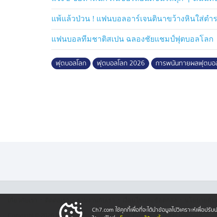
แพ้แล้วป่วน ! แฟนบอลอาร์เจนตินาขว้างหินใส่ตำ
แฟนบอลทีมชาติสเปน ฉลองชัยแชมป์ฟุตบอลโลก
ฟุตบอลโลก
ฟุตบอลโลก 2026
การพนันทายผลฟุตบอ
·
·
·
·
เกี่ยวกับเรา
ติตต่อเรา
ร่วมงานกับเรา
เงื่อนไขและข้อตกลง
นโยบายคุ้ม
Ch7.com ใช้คุกกี้เพื่อที่จะได้นำข้อมูลไปวิเคราะห์เพื่อ
Copyright © 2026 Bangkok Broadcasting & T.V. Co.,Ltd.
All rights reserved