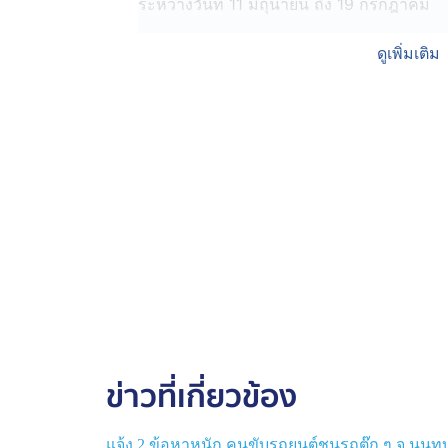
ระหว่างวันที่ 11 มิถุนายน ถึง 19 กรกฎาคม
พร้อมกับแถลงผลการทลายเครือข่ายเว็บฯ พนั
ดูเพิ่มเติม
โฆษณาชักชวนประชาชนเล่นการพนัน ตรวจสอบพ
มากกว่า 1,000 ล้านบาท เบื้องต้น ได้ขอศา
จับกุมได้แล้ว 19 คน ถูกดำเนินคดีคนละ 5 ข้อ
เหลือ มาดำเนินคดีตามกฎหมาย
ข่าวที่เกี่ยวข้อง
แจ้ง 2 ข้อหาหนัก คนขับรถยนต์ชนรถตุ๊ก ๆ จ.นนทบุ