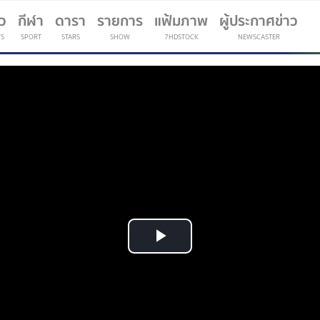
าว
กีฬา
ดารา
รายการ
แฟ้มภาพ
ผู้ประกาศข่าว
S
SPORT
STARS
SHOW
7HDSTOCK
NEWSCASTER
(current)
Play
Video