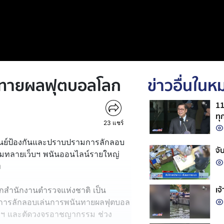
ันทายผลฟุตบอลโลก
ข่าวอื่นใน
11
ทุ
23
แชร์
งศูนย์ป้องกันและปราบปรามการลักลอบ
จั
มทลายเว็บฯ พนันออนไลน์รายใหญ่
ท
เจ
สำนักงานตำรวจแห่งชาติ เป็น
มการลักลอบเล่นการพนันทายผลฟุตบอล
ว็บฯ และตัดวงจรอาชญากรรม ช่วง