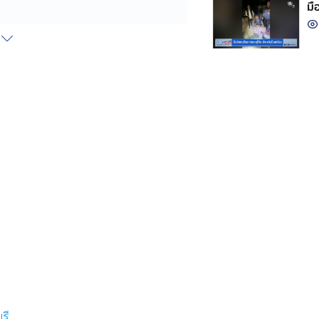
มื
นออนไลน์รายใหญ่ ที่พบมีพฤติการณ์
บเป็นเครือข่ายที่มีเงินหมุนเวียน
ลฯ ออกหมายจับรวม 30 คน ติดตาม
หา พร้อมเร่งจับกุมผู้ร่วมขบวนการที่
รี