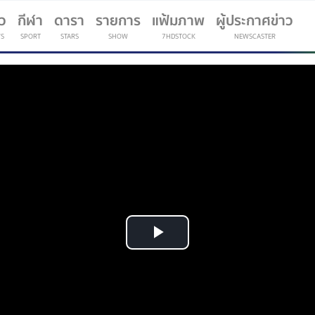
าว
กีฬา
ดารา
รายการ
แฟ้มภาพ
ผู้ประกาศข่าว
S
SPORT
STARS
SHOW
7HDSTOCK
NEWSCASTER
(current)
Play
Video