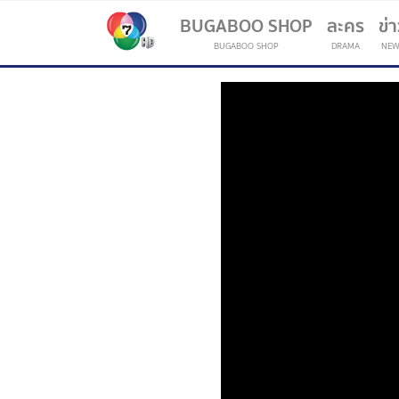
BUGABOO SHOP
ละคร
ข่
BUGABOO SHOP
DRAMA
NEW