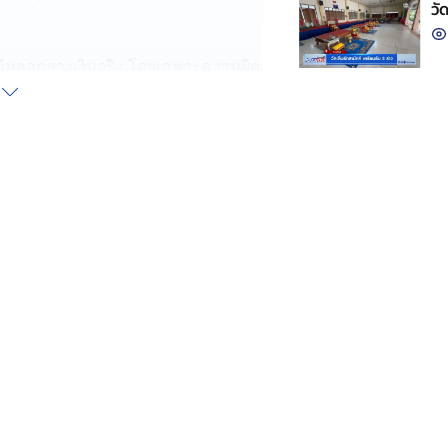
วั
ณีหลอกลวงเงินจริง โดยเฉพาะความผิด
าโกหก ซึ่งเข้าข่ายความผิดฐานฉ้อโกง
อมพิวเตอร์ 1 ปี 6 เดือน รวมโทษจำคุก
นบาท พร้อมดอกเบี้ย
วน" ศิลปินชาวจีน และการจ้างออกแบบ
กฐานเชื่อมโยงว่ามีส่วนเกี่ยวข้อง ส่วน
ตั้ม ศาลพิพากษายกฟ้อง เนื่องจาก
ำความผิด