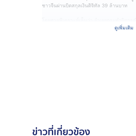
ชาวจีนผ่านบิดสกุลเงินดิจิทัล 39 ล้านบาท
โดยศาลพิเคราะห์เห็นว่า จำเลยกระทำผิดกร
การซื้อขายรถ ศาลเห็นว่าเป็นคนกันเองไม่น่
ดูเพิ่มเติม
จำคุก 4 ปี 6 เดือน และความผิดตาม พ.ร.บ.ค
5 ปี 12 เดือน โดยชดใช้ค่าเสียหาย 72.5 ล้า
สำหรับข้อหาหลอกลวงเงินค่าว่าจ้าง "เฉินก
โรงแรม ศาลสั่งยกฟ้อง เนื่องจากไม่มีพยานหลั
จำเลยอื่น ๆ รวมถึงภรรยาและพี่สาวของ ทนาย
ไม่มีพยานหลักฐานว่ามีส่วนร่วมในการกระท
ข่าวที่เกี่ยวข้อง