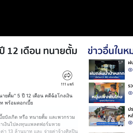
ี 12 เดือน ทนายตั้ม
ข่าวอื่นใน
ฝน
111
แชร์
รว
ยตั้ม" 5 ปี 12 เดือน คดีฉ้อโกงเงิน
าท พร้อมดอกเบี้ย
ปร
หล
้ยบังเกิด หรือ ทนายตั้ม และพวกรวม
ศ นำเงินไปลงทุนแพลตฟอร์มหวย
ลค่า 13 ล้านบาท และ จ่ายค่าจ้างศิลปิน