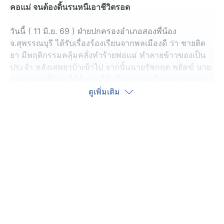
คอแม่ จนต้องดิ้นรนหนีเอาชีวิตรอด
วันนี้ ( 11 มิ.ย. 69 ) ฝ่ายปกครองอำเภอสองพี่น้อง
จ.สุพรรณบุรี ได้รับเรื่องร้องเรียนจากพลเมืองดี ว่า ชายติด
ยา มีพฤติกรรมคลุ้มคลั่งทำร้ายพ่อแม่ ทำลายข้าวของเป็น
ประจำ หลังเสพยาบ้าเข้าไป จากนั้นนายรัชกฤต พยัคฆ์ นาย
อำเภอสองพี่น้อง ได้สั่งการให้ เรืออากาศตรี นเรศ หนูทอง
ปลัดอำเภอฝ่ายความมั่นคงอำเภอสองพี่น้อง นำกำลัง
ดูเพิ่มเติม
สมาชิกกองอาสารักษาดินแดนอำเภอสองพี่น้องที่ 8 ลงพื้นที่
บ้านหลังหนึ่ง ในพื้นที่ ต.ทุ่งคอก อ.สองพี่น้อง จ.สุพรรณบุรี
เมื่อเจ้าหน้าที่ อส.นำกำลังไปถึง พบนายดิเรก หรือ ออฟ อายุ
38 ปี กำลังนอนอยู่ในห้อง และพยายามจะหลบหนี เจ้า
หน้าที่ จึงบุกเข้าจับกุมตัวทันที เพื่อนำมาสอบสวน
เรืออากาศตรี นเรศ เปิดเผยว่า นายออฟ มีพฤติกรรมเสพยา
ยาบ้าเป็นประจำ และมักจะมีอาการคลุ้มคลั่ง อาละวาด
ทำร้าย คนในครอบครัว ตบตีพ่อแม่ จนมีพลเมืองดี เข้าไป
ช่วยเหลือ บางวันเตะพ่อ บีบคอแม่ ทั้งนี้ยังมีพฤติกรรม ลัก