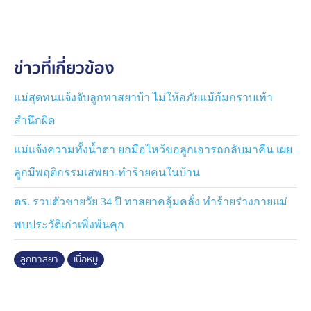
ขโมยของคนในบ้านไปขายจนหมดบ้าน จนพ่อแม่ต้องหนี
ออกจากบ้านไป เพราะไม่รู้จะทำอย่างไรดี พอคลุ้มคลั่งก็
ทุบข้าวของจนพัง อะไรที่เก็บขายได้ก็ขายจนหมด แม้
ข่าวที่เกี่ยวข้อง
กระทั่งเนื้อหมูในตู้เย็น ก็เอาไปขาย เพื่อหาเงินมาเสพยา
เบื้องต้น เจ้าหน้าที่ ฝ่ายปกครองได้นำตรวจปัสสาวะ พบเป็นสี
แม่สุดทนแจ้งจับลูกทาสยาบ้า ไม่ให้อภัยแม้ก้มกราบเท้า
ม่วง โดยนายออฟ ยอมรับว่า เสพยาบ้าเป็นประจำ เจ้าหน้าที่
สำนึกผิด
จึงได้นำตัวไปส่งบำบัดที่ รพ.สมเด็จพระสังฆราชองค์ที่ 17
แม่แจ้งความทั้งน้ำตา ยกมือไหว้ขอลูกเอารถกลับมาคืน เผย
ลูกมีพฤติกรรมเสพยา-ทำร้ายคนในบ้าน
ตร. รวบตัวชายวัย 34 ปี ทาสยาคลุ้มคลั่ง ทำร้ายร่างกายแม่
พบประวัติเก่าเพิ่งพ้นคุก
ลูกทาสยา
เนื้อหมู