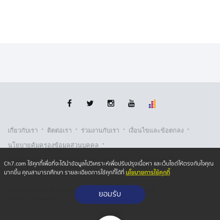
·
·
·
·
เกี่ยวกับเรา
ติตต่อเรา
ร่วมงานกับเรา
เงื่อนไขและข้อตกลง
·
นโยบายคุ้มครองข้อมูลส่วนบุคคล
·
·
นโยบายคุ้มครองข้อมูลส่วนบุคคล (ออนไลน์)
นโยบายคุกกี้
Ch7.com ใช้คุกกี้เพื่อที่จะได้นำข้อมูลไปวิเคราะห์เพื่อปรับปรุงเนื้อหา และเว็บไซต์ให้ตรงกับใจคุณ
นโยบายการใช้คุกกี้
มากขึ้น คุณสามารถศึกษา รายละเอียดการใช้คุกกี้ได้ที่
รับเรื่องร้องเรียน
Copyright © 2026 Bangkok Broadcasting & T.V. Co.,Ltd.
ยอมรับ
All rights reserved